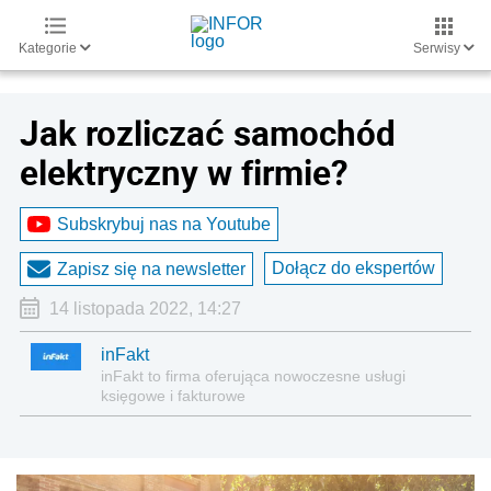
Kategorie
Serwisy
Jak rozliczać samochód
elektryczny w firmie?
Subskrybuj nas na Youtube
Dołącz do ekspertów
Zapisz się na newsletter
14 listopada 2022, 14:27
inFakt
inFakt to firma oferująca nowoczesne usługi
księgowe i fakturowe