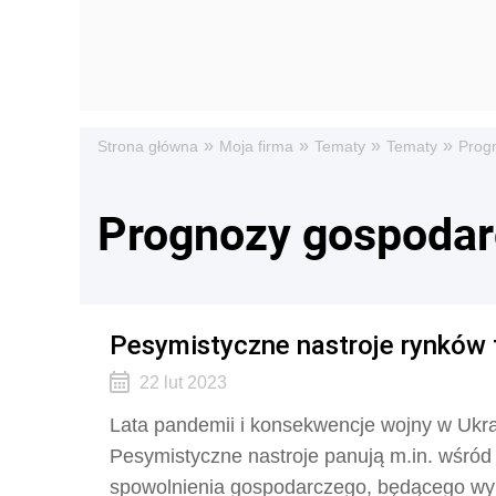
»
»
»
»
Strona główna
Moja firma
Tematy
Tematy
Prog
Prognozy gospodar
Pesymistyczne nastroje rynków 
22 lut 2023
Lata pandemii i konsekwencje wojny w Ukra
Pesymistyczne nastroje panują m.in. wśród 
spowolnienia gospodarczego, będącego wyn