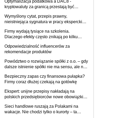
Optymalizacja podatkowa a DAC8 -
kryptowaluty za granicą przestają być
niewidoczne. I co dalej?
Wymyślony cytat, przepis prawny,
nieistniejąca sygnatura w pracy eksperckiej -
sam zakup ChatGPT to nie wdrożenie AI w
Firmy wydają tysiące na szkolenia.
firmie
Dlaczego efekty często znikają po kilku
tygodniach?
Odpowiedzialność influencerów za
rekomendacje produktów
Powództwo o rozwiązanie spółki z o.o. – gdy
dalsze istnienie spółki nie ma sensu, ale nie
wszyscy wspólnicy są tego zdania
Bezpieczny zapas czy finansowa pułapka?
Firmy coraz dłużej czekają na gotówkę
Ekspert: unijne przepisy nakładają na
polskich przedsiębiorców nowe obowiązki w
zakresie opakowań
Sieci handlowe ruszają za Polakami na
wakacje. Nie chodzi tylko o kurorty – ta
walka o portfele klientów dzieje się także