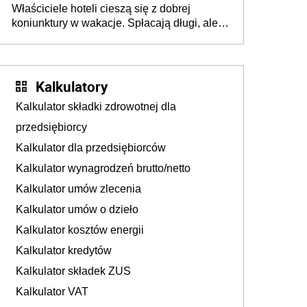
Właściciele hoteli cieszą się z dobrej
tam, gdzie wielu spędzi urlop po cichu
koniunktury w wakacje. Spłacają długi, ale
już martwią się, co będzie jesienią
Kalkulatory
Kalkulator składki zdrowotnej dla
przedsiębiorcy
Kalkulator dla przedsiębiorców
Kalkulator wynagrodzeń brutto/netto
Kalkulator umów zlecenia
Kalkulator umów o dzieło
Kalkulator kosztów energii
Kalkulator kredytów
Kalkulator składek ZUS
Kalkulator VAT