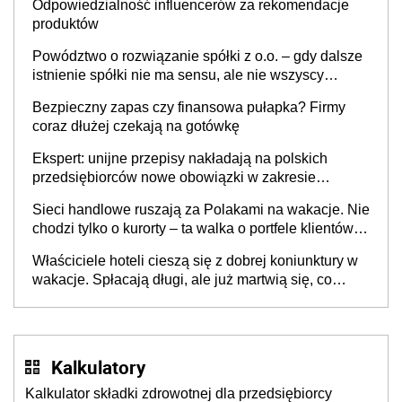
Odpowiedzialność influencerów za rekomendacje
produktów
Powództwo o rozwiązanie spółki z o.o. – gdy dalsze
istnienie spółki nie ma sensu, ale nie wszyscy
wspólnicy są tego zdania
Bezpieczny zapas czy finansowa pułapka? Firmy
coraz dłużej czekają na gotówkę
Ekspert: unijne przepisy nakładają na polskich
przedsiębiorców nowe obowiązki w zakresie
opakowań
Sieci handlowe ruszają za Polakami na wakacje. Nie
chodzi tylko o kurorty – ta walka o portfele klientów
dzieje się także tam, gdzie wielu spędzi urlop po
Właściciele hoteli cieszą się z dobrej koniunktury w
cichu
wakacje. Spłacają długi, ale już martwią się, co
będzie jesienią
Kalkulatory
Kalkulator składki zdrowotnej dla przedsiębiorcy