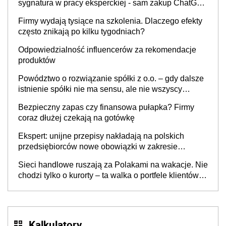
sygnatura w pracy eksperckiej - sam zakup ChatGPT
to nie wdrożenie AI w firmie
Firmy wydają tysiące na szkolenia. Dlaczego efekty
często znikają po kilku tygodniach?
Odpowiedzialność influencerów za rekomendacje
produktów
Powództwo o rozwiązanie spółki z o.o. – gdy dalsze
istnienie spółki nie ma sensu, ale nie wszyscy
wspólnicy są tego zdania
Bezpieczny zapas czy finansowa pułapka? Firmy
coraz dłużej czekają na gotówkę
Ekspert: unijne przepisy nakładają na polskich
przedsiębiorców nowe obowiązki w zakresie
opakowań
Sieci handlowe ruszają za Polakami na wakacje. Nie
chodzi tylko o kurorty – ta walka o portfele klientów
dzieje się także tam, gdzie wielu spędzi urlop po
cichu
Kalkulatory