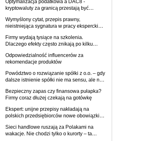
Optymalizacja podatkowa a DAC8 -
kryptowaluty za granicą przestają być
niewidoczne. I co dalej?
Wymyślony cytat, przepis prawny,
nieistniejąca sygnatura w pracy eksperckiej -
sam zakup ChatGPT to nie wdrożenie AI w
Firmy wydają tysiące na szkolenia.
firmie
Dlaczego efekty często znikają po kilku
tygodniach?
Odpowiedzialność influencerów za
rekomendacje produktów
Powództwo o rozwiązanie spółki z o.o. – gdy
dalsze istnienie spółki nie ma sensu, ale nie
wszyscy wspólnicy są tego zdania
Bezpieczny zapas czy finansowa pułapka?
Firmy coraz dłużej czekają na gotówkę
Ekspert: unijne przepisy nakładają na
polskich przedsiębiorców nowe obowiązki w
zakresie opakowań
Sieci handlowe ruszają za Polakami na
wakacje. Nie chodzi tylko o kurorty – ta
walka o portfele klientów dzieje się także