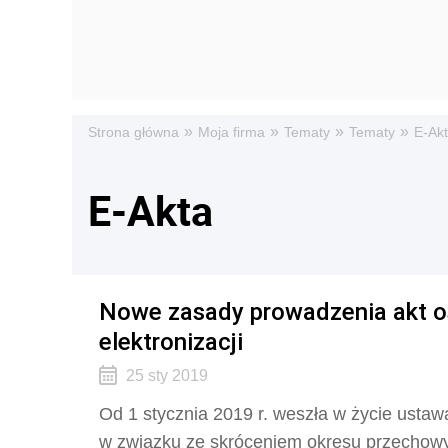
»
»
»
»
Strona główna
Moja firma
Tematy
Tematy
E-Ak
E-Akta
Nowe zasady prowadzenia akt o
elektronizacji
25 sty 2019
Od 1 stycznia 2019 r. weszła w życie ustawa
w związku ze skróceniem okresu przechowyw