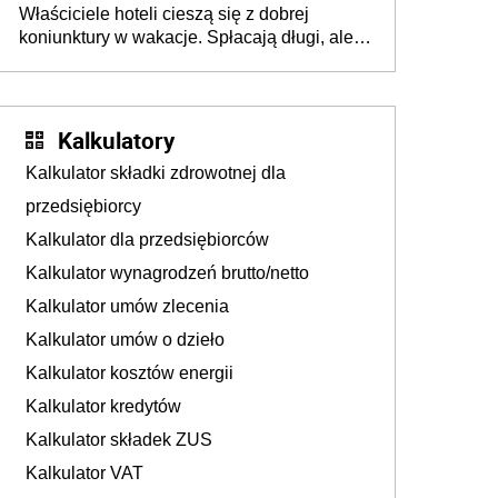
Właściciele hoteli cieszą się z dobrej
tam, gdzie wielu spędzi urlop po cichu
koniunktury w wakacje. Spłacają długi, ale
już martwią się, co będzie jesienią
Kalkulatory
Kalkulator składki zdrowotnej dla
przedsiębiorcy
Kalkulator dla przedsiębiorców
Kalkulator wynagrodzeń brutto/netto
Kalkulator umów zlecenia
Kalkulator umów o dzieło
Kalkulator kosztów energii
Kalkulator kredytów
Kalkulator składek ZUS
Kalkulator VAT