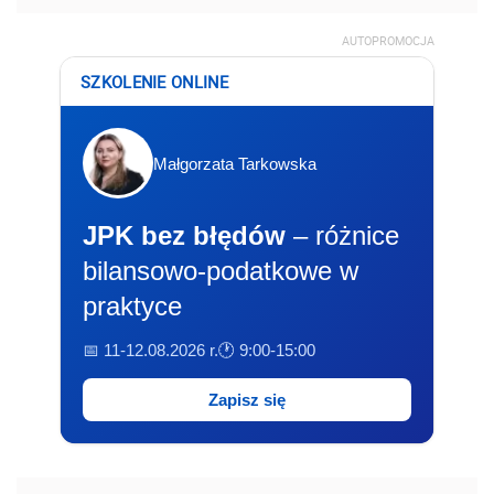
AUTOPROMOCJA
SZKOLENIE ONLINE
Małgorzata Tarkowska
JPK bez błędów
– różnice
bilansowo-podatkowe w
praktyce
📅 11-12.08.2026 r.
🕐 9:00-15:00
Zapisz się