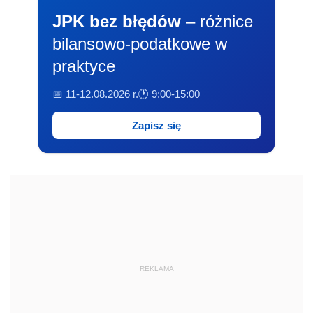
JPK bez błędów
– różnice
bilansowo-podatkowe w
praktyce
📅 11-12.08.2026 r.
🕐 9:00-15:00
Zapisz się
REKLAMA