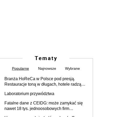
Tematy
Popularne
Najnowsze
Wybrane
Branża HoReCa w Polsce pod presją.
Restauracje toną w długach, hotele radzą
sobie lepiej [GOŚĆ INFOR.PL]
Laboratorium przywództwa
Fatalne dane z CEIDG: może zamykać się
nawet 18 tys. jednoosobowych firm
miesięcznie