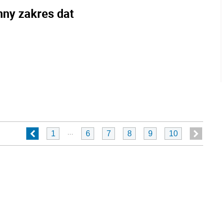
nny zakres dat
...
1
6
7
8
9
10