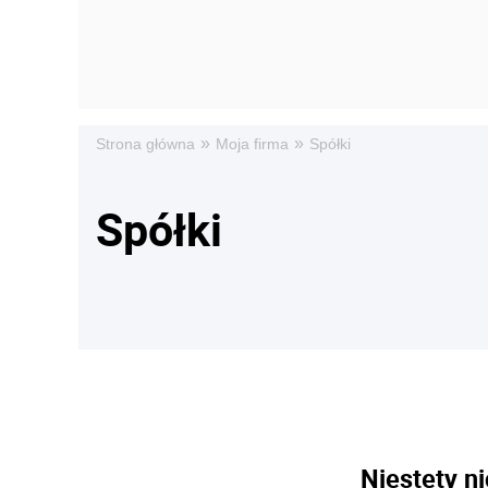
»
»
Strona główna
Moja firma
Spółki
Spółki
Niestety ni