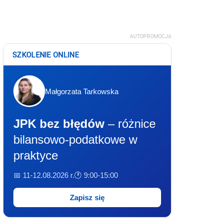
AUTOPROMOCJA
SZKOLENIE ONLINE
Małgorzata Tarkowska
JPK bez błędów
– różnice
bilansowo-podatkowe w
praktyce
📅 11-12.08.2026 r.
🕐 9:00-15:00
Zapisz się