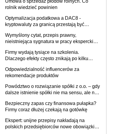
Umowa o sprzedaż płodów rolnych. Co
rolnik wiedzieć powinien
Optymalizacja podatkowa a DAC8 -
kryptowaluty za granicą przestają być
niewidoczne. I co dalej?
Wymyślony cytat, przepis prawny,
nieistniejąca sygnatura w pracy eksperckiej -
sam zakup ChatGPT to nie wdrożenie AI w
Firmy wydają tysiące na szkolenia.
firmie
Dlaczego efekty często znikają po kilku
tygodniach?
Odpowiedzialność influencerów za
rekomendacje produktów
Powództwo o rozwiązanie spółki z o.o. – gdy
dalsze istnienie spółki nie ma sensu, ale nie
wszyscy wspólnicy są tego zdania
Bezpieczny zapas czy finansowa pułapka?
Firmy coraz dłużej czekają na gotówkę
Ekspert: unijne przepisy nakładają na
polskich przedsiębiorców nowe obowiązki w
zakresie opakowań