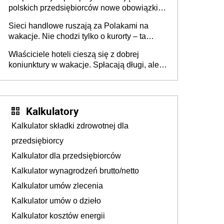
polskich przedsiębiorców nowe obowiązki w
zakresie opakowań
Sieci handlowe ruszają za Polakami na
wakacje. Nie chodzi tylko o kurorty – ta
walka o portfele klientów dzieje się także
Właściciele hoteli cieszą się z dobrej
tam, gdzie wielu spędzi urlop po cichu
koniunktury w wakacje. Spłacają długi, ale
już martwią się, co będzie jesienią
Kalkulatory
Kalkulator składki zdrowotnej dla
przedsiębiorcy
Kalkulator dla przedsiębiorców
Kalkulator wynagrodzeń brutto/netto
Kalkulator umów zlecenia
Kalkulator umów o dzieło
Kalkulator kosztów energii