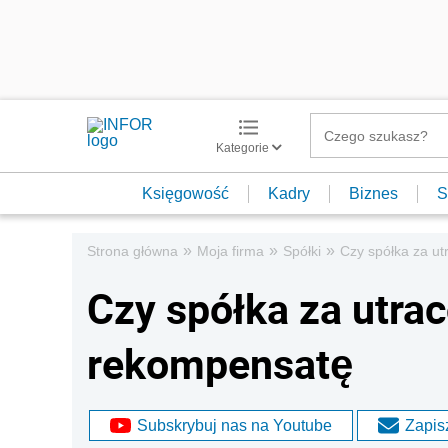
Kategorie
Księgowość
Kadry
Biznes
S
»
»
»
Strona główna
Moja firma
Spółki
Czy spółka za u
Czy spółka za utra
rekompensatę
Subskrybuj nas na Youtube
Zapisz