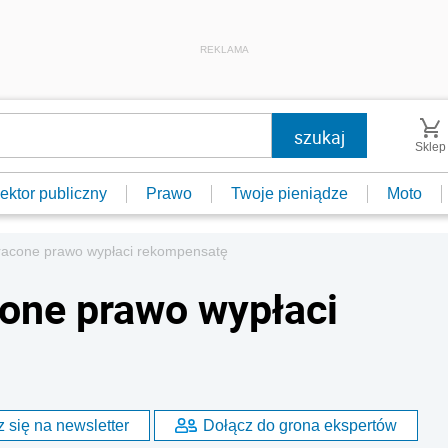
REKLAMA
Sklep
ektor publiczny
Prawo
Twoje pieniądze
Moto
tracone prawo wypłaci rekompensatę
cone prawo wypłaci
 się na newsletter
Dołącz do grona ekspertów