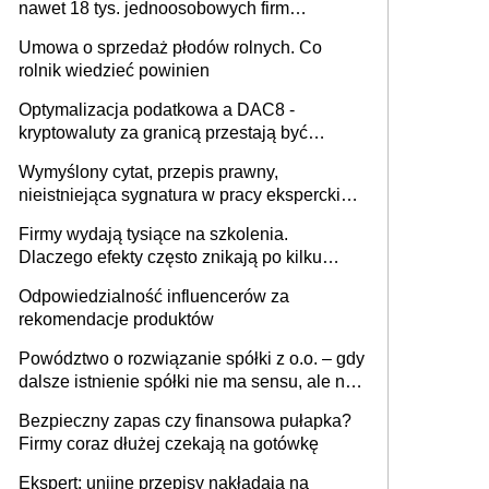
nawet 18 tys. jednoosobowych firm
miesięcznie
Umowa o sprzedaż płodów rolnych. Co
rolnik wiedzieć powinien
Optymalizacja podatkowa a DAC8 -
kryptowaluty za granicą przestają być
niewidoczne. I co dalej?
Wymyślony cytat, przepis prawny,
nieistniejąca sygnatura w pracy eksperckiej -
sam zakup ChatGPT to nie wdrożenie AI w
Firmy wydają tysiące na szkolenia.
firmie
Dlaczego efekty często znikają po kilku
tygodniach?
Odpowiedzialność influencerów za
rekomendacje produktów
Powództwo o rozwiązanie spółki z o.o. – gdy
dalsze istnienie spółki nie ma sensu, ale nie
wszyscy wspólnicy są tego zdania
Bezpieczny zapas czy finansowa pułapka?
Firmy coraz dłużej czekają na gotówkę
Ekspert: unijne przepisy nakładają na