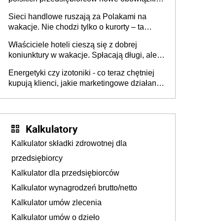
zakresie opakowań
Sieci handlowe ruszają za Polakami na
wakacje. Nie chodzi tylko o kurorty – ta
walka o portfele klientów dzieje się także
Właściciele hoteli cieszą się z dobrej
tam, gdzie wielu spędzi urlop po cichu
koniunktury w wakacje. Spłacają długi, ale
już martwią się, co będzie jesienią
Energetyki czy izotoniki - co teraz chętniej
kupują klienci, jakie marketingowe działania
podejmują sklepy
Kalkulatory
Kalkulator składki zdrowotnej dla
przedsiębiorcy
Kalkulator dla przedsiębiorców
Kalkulator wynagrodzeń brutto/netto
Kalkulator umów zlecenia
Kalkulator umów o dzieło