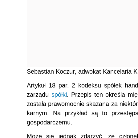
Sebastian Koczur, adwokat Kancelaria K
Artykuł 18 par. 2 kodeksu spółek han
zarządu
spółki
. Przepis ten określa mi
została prawomocnie skazana za niektó
karnym. Na przykład są to przestęps
gospodarczemu.
Może się jednak zdarzyć, że człone