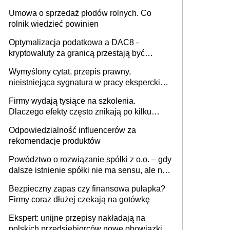
miesięcznie
Umowa o sprzedaż płodów rolnych. Co
rolnik wiedzieć powinien
Optymalizacja podatkowa a DAC8 -
kryptowaluty za granicą przestają być
niewidoczne. I co dalej?
Wymyślony cytat, przepis prawny,
nieistniejąca sygnatura w pracy eksperckiej -
sam zakup ChatGPT to nie wdrożenie AI w
Firmy wydają tysiące na szkolenia.
firmie
Dlaczego efekty często znikają po kilku
tygodniach?
Odpowiedzialność influencerów za
rekomendacje produktów
Powództwo o rozwiązanie spółki z o.o. – gdy
dalsze istnienie spółki nie ma sensu, ale nie
wszyscy wspólnicy są tego zdania
Bezpieczny zapas czy finansowa pułapka?
Firmy coraz dłużej czekają na gotówkę
Ekspert: unijne przepisy nakładają na
polskich przedsiębiorców nowe obowiązki w