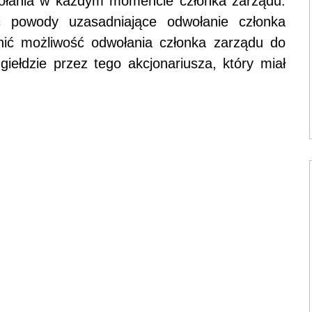
łania w każdym momencie członka zarządu.
 powody uzasadniające odwołanie członka
ić możliwość odwołania członka zarządu do
iełdzie przez tego akcjonariusza, który miał