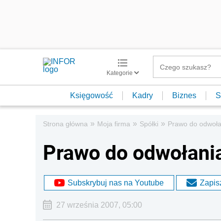
Kategorie
Księgowość
Kadry
Biznes
S
»
»
»
Strona główna
Moja firma
Spółki
Prawo do odwołan
Prawo do odwołania
Subskrybuj nas na Youtube
Zapisz
27 września 2007, 05:00