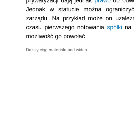
prywatyzacji dają jednak
prawo
do odwo
Jednak w statucie można ograniczyć
zarządu. Na przykład może on uzależn
czasu pierwszego notowania
spółki
na g
możliwość go powołać.
Dalszy ciąg materiału pod wideo