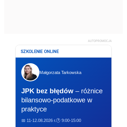
AUTOPROMOCJA
SZKOLENIE ONLINE
Małgorzata Tarkowska
JPK bez błędów
– różnice
bilansowo-podatkowe w
praktyce
📅 11-12.08.2026 r.
🕐 9:00-15:00