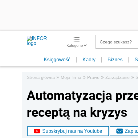
Kategorie
Księgowość
Kadry
Biznes
S
»
»
»
»
Strona główna
Moja firma
Prawo
Zarządzanie
S
Automatyzacja prz
receptą na kryzys
Subskrybuj nas na Youtube
Zapisz