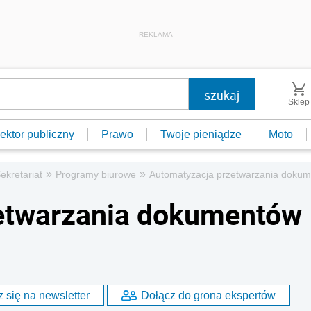
REKLAMA
Sklep
ektor publiczny
Prawo
Twoje pieniądze
Moto
»
»
ekretariat
Programy biurowe
Automatyzacja przetwarzania dokum
etwarzania dokumentów
 się na newsletter
Dołącz do grona ekspertów