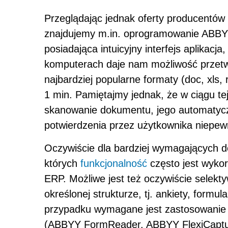
Przeglądając jednak oferty producentów
znajdujemy m.in. oprogramowanie ABBYY
posiadająca intuicyjny interfejs aplikacj
komputerach daje nam możliwość przet
najbardziej popularne formaty (doc, xls, r
1 min. Pamiętajmy jednak, że w ciągu te
skanowanie dokumentu, jego automatycz
potwierdzenia przez użytkownika niepe
Oczywiście dla bardziej wymagających d
których
funkcjonalność
często jest wyk
ERP. Możliwe jest też oczywiście selek
określonej strukturze, tj. ankiety, formu
przypadku wymagane jest zastosowanie
(ABBYY FormReader, ABBYY FlexiCaptu