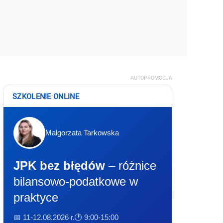
AUTOPROMOCJA
SZKOLENIE ONLINE
Małgorzata Tarkowska
JPK bez błędów
– różnice
bilansowo-podatkowe w
praktyce
📅 11-12.08.2026 r.
🕐 9:00-15:00