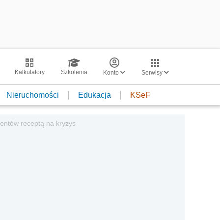
Kalkulatory
Szkolenia
Konto
Serwisy
Nieruchomości
Edukacja
KSeF
entów receptą na kryzys