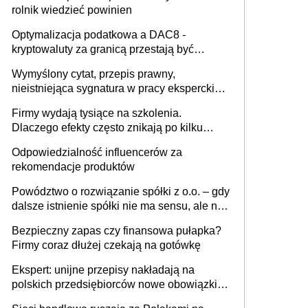
rolnik wiedzieć powinien
Optymalizacja podatkowa a DAC8 -
kryptowaluty za granicą przestają być
niewidoczne. I co dalej?
Wymyślony cytat, przepis prawny,
nieistniejąca sygnatura w pracy eksperckiej -
sam zakup ChatGPT to nie wdrożenie AI w
Firmy wydają tysiące na szkolenia.
firmie
Dlaczego efekty często znikają po kilku
tygodniach?
Odpowiedzialność influencerów za
rekomendacje produktów
Powództwo o rozwiązanie spółki z o.o. – gdy
dalsze istnienie spółki nie ma sensu, ale nie
wszyscy wspólnicy są tego zdania
Bezpieczny zapas czy finansowa pułapka?
Firmy coraz dłużej czekają na gotówkę
Ekspert: unijne przepisy nakładają na
polskich przedsiębiorców nowe obowiązki w
zakresie opakowań