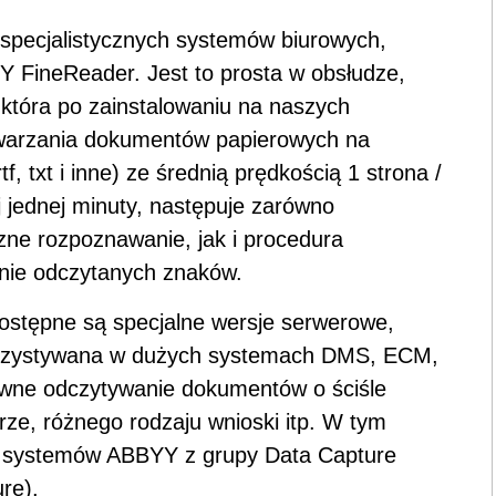
 specjalistycznych systemów biurowych,
 FineReader. Jest to prosta w obsłudze,
a, która po zainstalowaniu na naszych
warzania dokumentów papierowych na
tf, txt i inne) ze średnią prędkością 1 strona /
j jednej minuty, następuje zarówno
ne rozpoznawanie, jak i procedura
wnie odczytanych znaków.
ostępne są specjalne wersje serwerowe,
orzystywana w dużych systemach DMS, ECM,
tywne odczytywanie dokumentów o ściśle
larze, różnego rodzaju wnioski itp. W tym
 systemów ABBYY z grupy Data Capture
re).