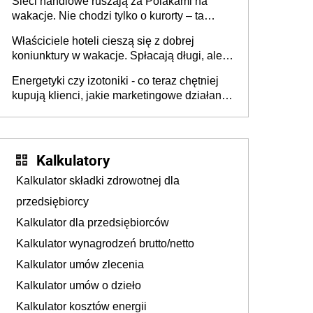
Sieci handlowe ruszają za Polakami na
wakacje. Nie chodzi tylko o kurorty – ta
walka o portfele klientów dzieje się także
Właściciele hoteli cieszą się z dobrej
tam, gdzie wielu spędzi urlop po cichu
koniunktury w wakacje. Spłacają długi, ale
już martwią się, co będzie jesienią
Energetyki czy izotoniki - co teraz chętniej
kupują klienci, jakie marketingowe działania
podejmują sklepy
Kalkulatory
Kalkulator składki zdrowotnej dla
przedsiębiorcy
Kalkulator dla przedsiębiorców
Kalkulator wynagrodzeń brutto/netto
Kalkulator umów zlecenia
Kalkulator umów o dzieło
Kalkulator kosztów energii