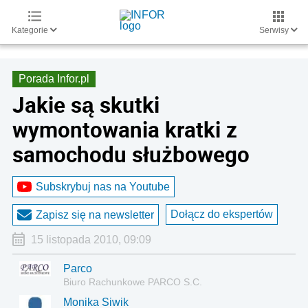
Kategorie
Serwisy
Porada Infor.pl
Jakie są skutki
wymontowania kratki z
samochodu służbowego
Subskrybuj nas na Youtube
Dołącz do ekspertów
Zapisz się na newsletter
15 listopada 2010, 09:09
Parco
Biuro Rachunkowe PARCO S.C.
Monika Siwik