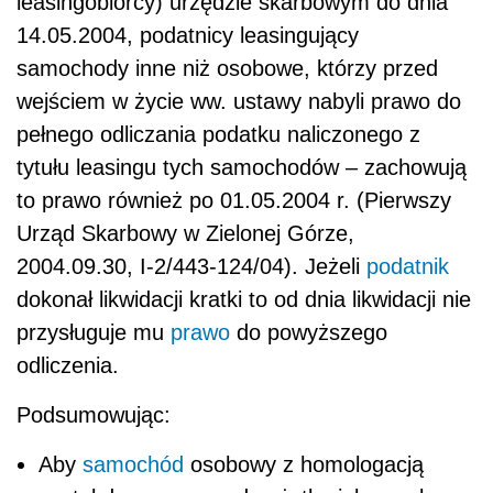
leasingobiorcy) urzędzie skarbowym do dnia
14.05.2004, podatnicy leasingujący
samochody inne niż osobowe, którzy przed
wejściem w życie ww. ustawy nabyli prawo do
pełnego odliczania podatku naliczonego z
tytułu leasingu tych samochodów – zachowują
to prawo również po 01.05.2004 r. (Pierwszy
Urząd Skarbowy w Zielonej Górze,
2004.09.30, I-2/443-124/04). Jeżeli
podatnik
dokonał likwidacji kratki to od dnia likwidacji nie
przysługuje mu
prawo
do powyższego
odliczenia.
Podsumowując:
Aby
samochód
osobowy z homologacją