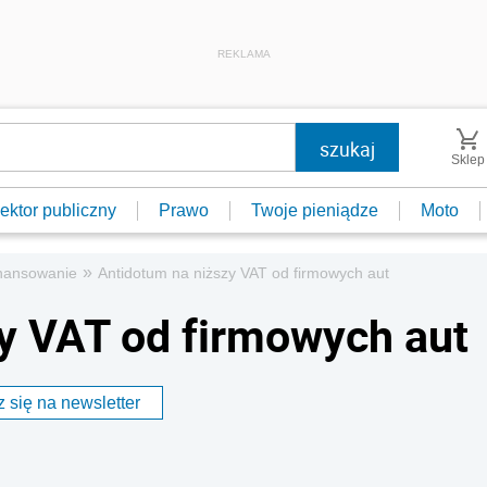
REKLAMA
Sklep
ektor publiczny
Prawo
Twoje pieniądze
Moto
»
nansowanie
Antidotum na niższy VAT od firmowych aut
y VAT od firmowych aut
 się na newsletter