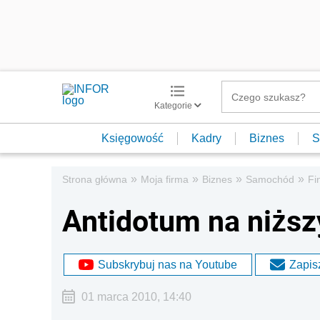
Kategorie
Księgowość
Kadry
Biznes
S
»
»
»
»
Strona główna
Moja firma
Biznes
Samochód
Fi
Antidotum na niższ
Subskrybuj nas na Youtube
Zapisz
01 marca 2010, 14:40