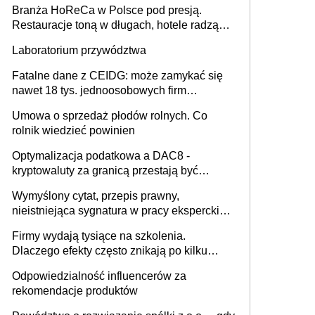
Branża HoReCa w Polsce pod presją.
Restauracje toną w długach, hotele radzą
sobie lepiej [GOŚĆ INFOR.PL]
Laboratorium przywództwa
Fatalne dane z CEIDG: może zamykać się
nawet 18 tys. jednoosobowych firm
miesięcznie
Umowa o sprzedaż płodów rolnych. Co
rolnik wiedzieć powinien
Optymalizacja podatkowa a DAC8 -
kryptowaluty za granicą przestają być
niewidoczne. I co dalej?
Wymyślony cytat, przepis prawny,
nieistniejąca sygnatura w pracy eksperckiej -
sam zakup ChatGPT to nie wdrożenie AI w
Firmy wydają tysiące na szkolenia.
firmie
Dlaczego efekty często znikają po kilku
tygodniach?
Odpowiedzialność influencerów za
rekomendacje produktów