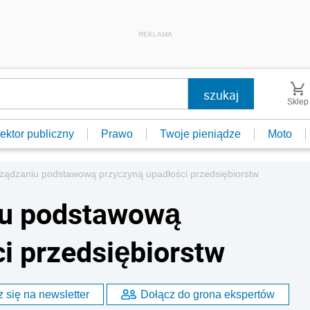
REKLAMA
Sklep
ektor publiczny
Prawo
Twoje pieniądze
Moto
rządzaniu podstawową przyczyną upadłości przedsiębiorstw
iu podstawową
i przedsiębiorstw
 się na newsletter
Dołącz do grona ekspertów