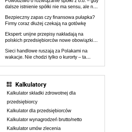
Powództwo o rozwiązanie spółki z o.o. – gdy
dalsze istnienie spółki nie ma sensu, ale nie
wszyscy wspólnicy są tego zdania
Bezpieczny zapas czy finansowa pułapka?
Firmy coraz dłużej czekają na gotówkę
Ekspert: unijne przepisy nakładają na
polskich przedsiębiorców nowe obowiązki w
zakresie opakowań
Sieci handlowe ruszają za Polakami na
wakacje. Nie chodzi tylko o kurorty – ta
walka o portfele klientów dzieje się także
tam, gdzie wielu spędzi urlop po cichu
Kalkulatory
Kalkulator składki zdrowotnej dla
przedsiębiorcy
Kalkulator dla przedsiębiorców
Kalkulator wynagrodzeń brutto/netto
Kalkulator umów zlecenia