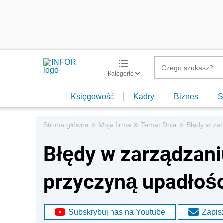
Kategorie
Księgowość
Kadry
Biznes
S
»
»
»
Strona główna
Moja firma
Temat Dnia
Błędy w za
Błędy w zarządzan
przyczyną upadłośc
Subskrybuj nas na Youtube
Zapisz