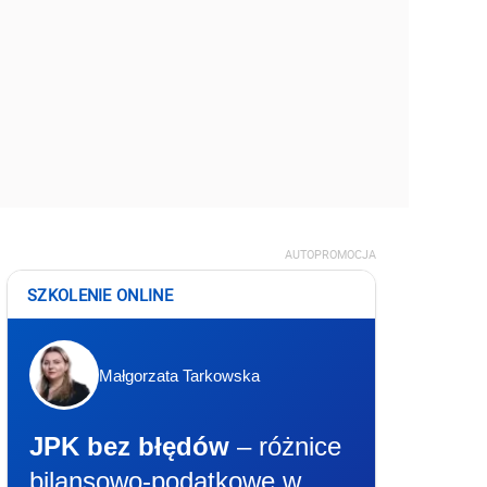
AUTOPROMOCJA
SZKOLENIE ONLINE
Małgorzata Tarkowska
JPK bez błędów
– różnice
bilansowo-podatkowe w