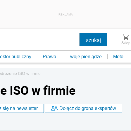
REKLAMA
Sklep
ektor publiczny
Prawo
Twoje pieniądze
Moto
drożenie ISO w firmie
e ISO w firmie
 się na newsletter
Dołącz do grona ekspertów