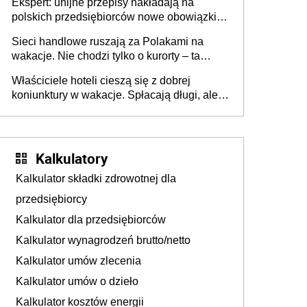
Ekspert: unijne przepisy nakładają na
polskich przedsiębiorców nowe obowiązki w
zakresie opakowań
Sieci handlowe ruszają za Polakami na
wakacje. Nie chodzi tylko o kurorty – ta
walka o portfele klientów dzieje się także
Właściciele hoteli cieszą się z dobrej
tam, gdzie wielu spędzi urlop po cichu
koniunktury w wakacje. Spłacają długi, ale
już martwią się, co będzie jesienią
Kalkulatory
Kalkulator składki zdrowotnej dla
przedsiębiorcy
Kalkulator dla przedsiębiorców
Kalkulator wynagrodzeń brutto/netto
Kalkulator umów zlecenia
Kalkulator umów o dzieło
Kalkulator kosztów energii