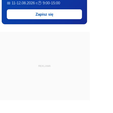
📅 11-12.08.2026 r.
🕐 9:00-15:00
Zapisz się
REKLAMA