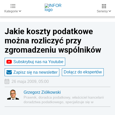
Kategorie
Serwisy
Jakie koszty podatkowe
można rozliczyć przy
zgromadzeniu wspólników
Subskrybuj nas na Youtube
Dołącz do ekspertów
Zapisz się na newsletter
26 maja 2009, 05:00
Grzegorz Ziółkowski
Prawnik, doradca podatkowy, właściciel kancelarii
doradztwa podatkowego, specjalizuje się w
podatkach dochodowych, zarówno od osób
fizycznych, jak i podmiotów prawnych. Autor