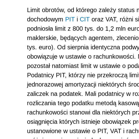
Limit obrotów, od którego zależy statu
dochodowym
PIT
i
CIT
oraz VAT, różni s
podniosła limit z 800 tys. do 1,2 mln eu
maklerskie, będących agentem, zleceniod
tys. euro). Od sierpnia identyczna pod
obowiązuje w ustawie o rachunkowości. 
pozostał natomiast limit w ustawie o p
Podatnicy PIT, którzy nie przekroczą limi
jednorazowej amortyzacji niektórych śro
zaliczek na podatek. Mali podatnicy w 
rozliczania tego podatku metodą kasową.
rachunkowości stanowi dla niektórych p
osiągnięcia których istnieje obowiązek 
ustanowione w ustawie o PIT, VAT i rac