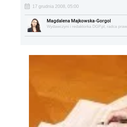
17 grudnia 2008, 05:00
Magdalena Majkowska-Gorgol
Wydawczyni i redaktorka DGP.pl, radca pra