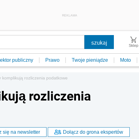
REKLAMA
Sklep
ektor publiczny
Prawo
Twoje pieniądze
Moto
y komplikują rozliczenia podatkowe
kują rozliczenia
 się na newsletter
Dołącz do grona ekspertów