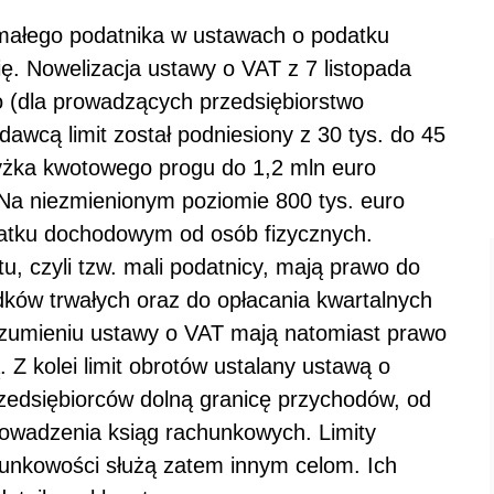
s małego podatnika w ustawach o podatku
ię. Nowelizacja ustawy o VAT z 7 listopada
ro (dla prowadzących przedsiębiorstwo
awcą limit został podniesiony z 30 tys. do 45
wyżka kwotowego progu do 1,2 mln euro
Na niezmienionym poziomie 800 tys. euro
odatku dochodowym od osób fizycznych.
tu, czyli tzw. mali podatnicy, mają prawo do
dków trwałych oraz do opłacania kwartalnych
rozumieniu ustawy o VAT mają natomiast prawo
 Z kolei limit obrotów ustalany ustawą o
rzedsiębiorców dolną granicę przychodów, od
prowadzenia ksiąg rachunkowych. Limity
hunkowości służą zatem innym celom. Ich