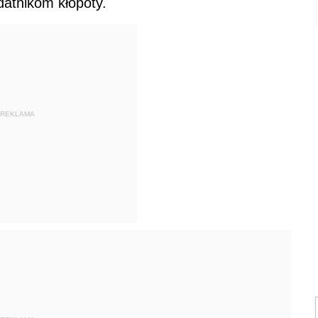
atnikom kłopoty.
REKLAMA