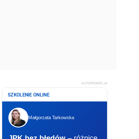
AUTOPROMOCJA
SZKOLENIE ONLINE
Małgorzata Tarkowska
JPK bez błędów
– różnice