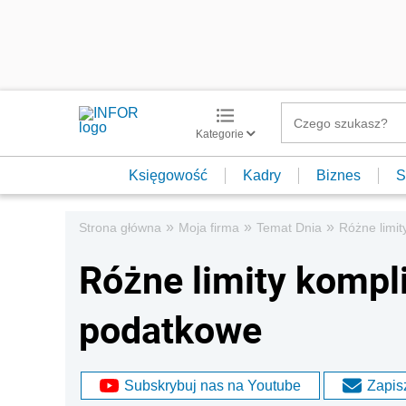
Kategorie
Księgowość
Kadry
Biznes
S
»
»
»
Strona główna
Moja firma
Temat Dnia
Różne limit
Różne limity kompli
podatkowe
Subskrybuj nas na Youtube
Zapisz