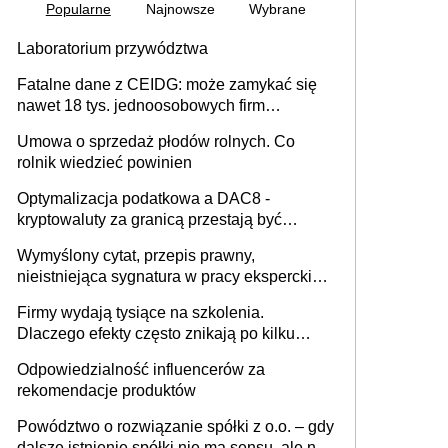
Popularne
Najnowsze
Wybrane
Laboratorium przywództwa
Fatalne dane z CEIDG: może zamykać się
nawet 18 tys. jednoosobowych firm
miesięcznie
Umowa o sprzedaż płodów rolnych. Co
rolnik wiedzieć powinien
Optymalizacja podatkowa a DAC8 -
kryptowaluty za granicą przestają być
niewidoczne. I co dalej?
Wymyślony cytat, przepis prawny,
nieistniejąca sygnatura w pracy eksperckiej -
sam zakup ChatGPT to nie wdrożenie AI w
Firmy wydają tysiące na szkolenia.
firmie
Dlaczego efekty często znikają po kilku
tygodniach?
Odpowiedzialność influencerów za
rekomendacje produktów
Powództwo o rozwiązanie spółki z o.o. – gdy
dalsze istnienie spółki nie ma sensu, ale nie