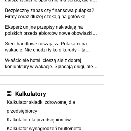
wszyscy wspólnicy są tego zdania
Bezpieczny zapas czy finansowa pułapka?
Firmy coraz dłużej czekają na gotówkę
Ekspert: unijne przepisy nakładają na
polskich przedsiębiorców nowe obowiązki w
zakresie opakowań
Sieci handlowe ruszają za Polakami na
wakacje. Nie chodzi tylko o kurorty – ta
walka o portfele klientów dzieje się także
Właściciele hoteli cieszą się z dobrej
tam, gdzie wielu spędzi urlop po cichu
koniunktury w wakacje. Spłacają długi, ale
już martwią się, co będzie jesienią
Kalkulatory
Kalkulator składki zdrowotnej dla
przedsiębiorcy
Kalkulator dla przedsiębiorców
Kalkulator wynagrodzeń brutto/netto