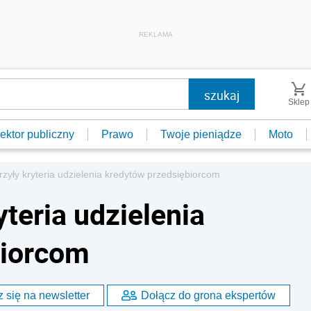
REKLAMA
Sklep
ektor publiczny
Prawo
Twoje pieniądze
Moto
rzyły kryteria udzielenia kredytów przedsiębiorcom
yteria udzielenia
biorcom
 się na newsletter
Dołącz do grona ekspertów