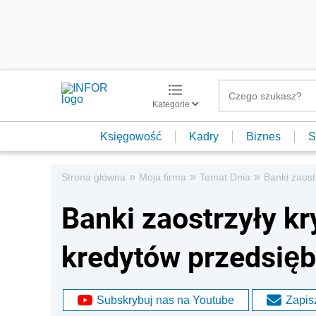
Kategorie
Księgowość
Kadry
Biznes
S
»
»
»
Strona główna
Moja firma
Temat Dnia
Banki zaost
Banki zaostrzyły kr
kredytów przedsię
Subskrybuj nas na Youtube
Zapisz