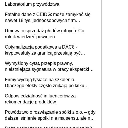
Laboratorium przywództwa
Fatalne dane z CEIDG: może zamykać się
nawet 18 tys. jednoosobowych firm
miesięcznie
Umowa o sprzedaż płodów rolnych. Co
rolnik wiedzieć powinien
Optymalizacja podatkowa a DAC8 -
kryptowaluty za granicą przestają być
niewidoczne. I co dalej?
Wymyślony cytat, przepis prawny,
nieistniejąca sygnatura w pracy eksperckiej -
sam zakup ChatGPT to nie wdrożenie AI w
Firmy wydają tysiące na szkolenia.
firmie
Dlaczego efekty często znikają po kilku
tygodniach?
Odpowiedzialność influencerów za
rekomendacje produktów
Powództwo o rozwiązanie spółki z o.o. – gdy
dalsze istnienie spółki nie ma sensu, ale nie
wszyscy wspólnicy są tego zdania