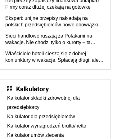
Bezpieczny zapas czy finansowa pułapka?
Firmy coraz dłużej czekają na gotówkę
Ekspert: unijne przepisy nakładają na
polskich przedsiębiorców nowe obowiązki w
zakresie opakowań
Sieci handlowe ruszają za Polakami na
wakacje. Nie chodzi tylko o kurorty – ta
walka o portfele klientów dzieje się także
Właściciele hoteli cieszą się z dobrej
tam, gdzie wielu spędzi urlop po cichu
koniunktury w wakacje. Spłacają długi, ale
już martwią się, co będzie jesienią
Kalkulatory
Kalkulator składki zdrowotnej dla
przedsiębiorcy
Kalkulator dla przedsiębiorców
Kalkulator wynagrodzeń brutto/netto
Kalkulator umów zlecenia