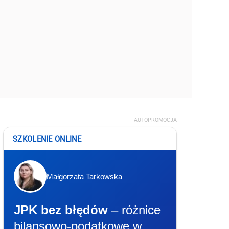
AUTOPROMOCJA
SZKOLENIE ONLINE
Małgorzata Tarkowska
JPK bez błędów
– różnice
bilansowo-podatkowe w