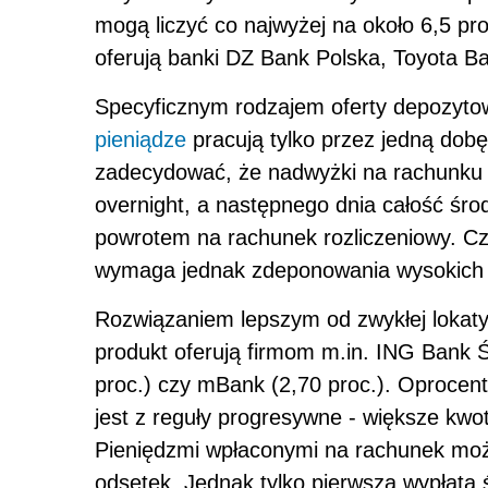
mogą liczyć co najwyżej na około 6,5 pr
oferują banki DZ Bank Polska, Toyota B
Specyficznym rodzajem oferty depozytow
pieniądze
pracują tylko przez jedną dobę
zadecydować, że nadwyżki na rachunku 
overnight, a następnego dnia całość śro
powrotem na rachunek rozliczeniowy. Cz
wymaga jednak zdeponowania wysokich k
Rozwiązaniem lepszym od zwykłej lokat
produkt oferują firmom m.in. ING Bank Śl
proc.) czy mBank (2,70 proc.). Oproce
jest z reguły progresywne - większe kw
Pieniędzmi wpłaconymi na rachunek moż
odsetek. Jednak tylko pierwsza wypłata 