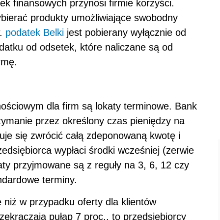
k finansowych przynosi firmie korzyści.
ybierać produkty umożliwiające swobodny
w.
podatek Belki
jest pobierany wyłącznie od
datku od odsetek, które naliczane są od
rmę.
ościowym dla firm są lokaty terminowe. Bank
ymanie przez określony czas pieniędzy na
uje się zwrócić całą zdeponowaną kwotę i
zedsiębiorca wypłaci środki wcześniej (zerwie
ty przyjmowane są z reguły na 3, 6, 12 czy
andardowe terminy.
e niż w przypadku oferty dla klientów
rzekraczają pułap 7 proc., to przedsiębiorcy