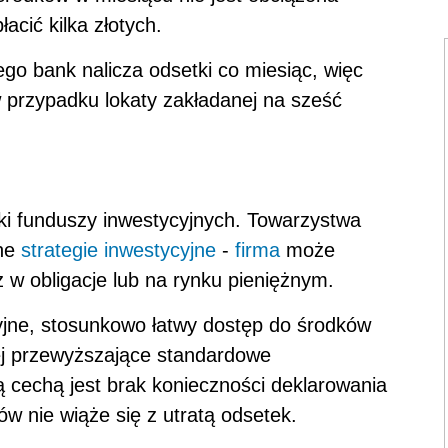
acić kilka złotych.
o bank nalicza odsetki co miesiąc, więc
 w przypadku lokaty zakładanej na sześć
i funduszy inwestycyjnych. Towarzystwa
żne
strategie inwestycyjne
-
firma
może
ż w obligacje lub na rynku pieniężnym.
jne, stosunkowo łatwy dostęp do środków
iej przewyższające standardowe
ą cechą jest brak konieczności deklarowania
w nie wiąże się z utratą odsetek.