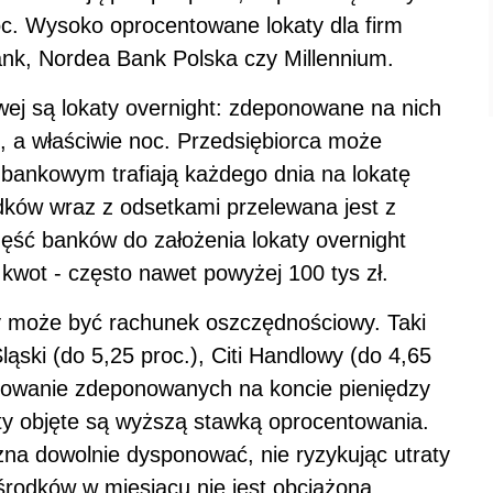
oc. Wysoko oprocentowane lokaty dla firm
ank, Nordea Bank Polska czy Millennium.
ej są lokaty overnight: zdeponowane na nich
, a właściwie noc. Przedsiębiorca może
bankowym trafiają każdego dnia na lokatę
dków wraz z odsetkami przelewana jest z
ęść banków do założenia lokaty overnight
wot - często nawet powyżej 100 tys zł.
y może być rachunek oszczędnościowy. Taki
ąski (do 5,25 proc.), Citi Handlowy (do 4,65
ntowanie zdeponowanych na koncie pieniędzy
oty objęte są wyższą stawką oprocentowania.
na dowolnie dysponować, nie ryzykując utraty
środków w miesiącu nie jest obciążona