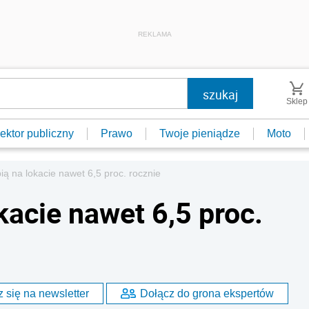
REKLAMA
Sklep
ektor publiczny
Prawo
Twoje pieniądze
Moto
ią na lokacie nawet 6,5 proc. rocznie
kacie nawet 6,5 proc.
 się na newsletter
Dołącz do grona ekspertów