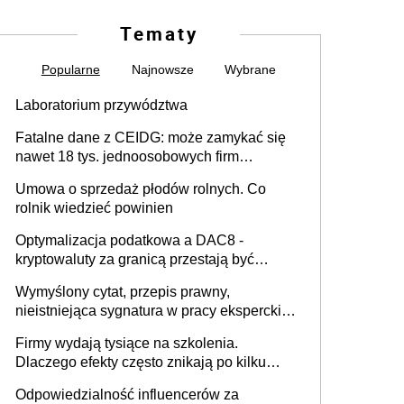
Tematy
Popularne
Najnowsze
Wybrane
Laboratorium przywództwa
Fatalne dane z CEIDG: może zamykać się
nawet 18 tys. jednoosobowych firm
miesięcznie
Umowa o sprzedaż płodów rolnych. Co
rolnik wiedzieć powinien
Optymalizacja podatkowa a DAC8 -
kryptowaluty za granicą przestają być
niewidoczne. I co dalej?
Wymyślony cytat, przepis prawny,
nieistniejąca sygnatura w pracy eksperckiej -
sam zakup ChatGPT to nie wdrożenie AI w
Firmy wydają tysiące na szkolenia.
firmie
Dlaczego efekty często znikają po kilku
tygodniach?
Odpowiedzialność influencerów za