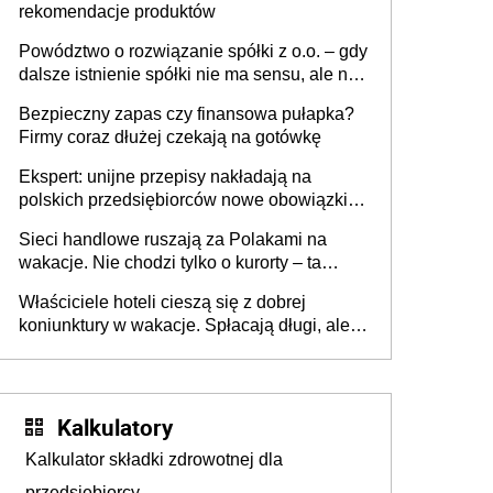
rekomendacje produktów
Powództwo o rozwiązanie spółki z o.o. – gdy
dalsze istnienie spółki nie ma sensu, ale nie
wszyscy wspólnicy są tego zdania
Bezpieczny zapas czy finansowa pułapka?
Firmy coraz dłużej czekają na gotówkę
Ekspert: unijne przepisy nakładają na
polskich przedsiębiorców nowe obowiązki w
zakresie opakowań
Sieci handlowe ruszają za Polakami na
wakacje. Nie chodzi tylko o kurorty – ta
walka o portfele klientów dzieje się także
Właściciele hoteli cieszą się z dobrej
tam, gdzie wielu spędzi urlop po cichu
koniunktury w wakacje. Spłacają długi, ale
już martwią się, co będzie jesienią
Kalkulatory
Kalkulator składki zdrowotnej dla
przedsiębiorcy