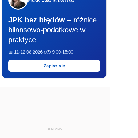
JPK bez błędów
– różnice
bilansowo-podatkowe w
praktyce
📅 11-12.08.2026 r.
🕐 9:00-15:00
Zapisz się
REKLAMA