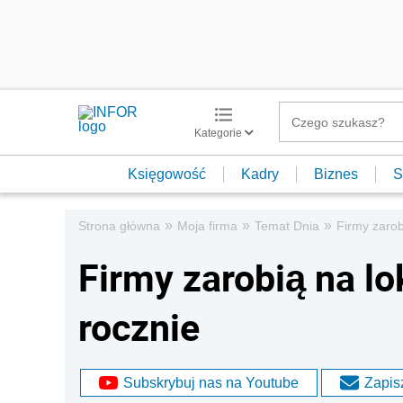
Kategorie
Księgowość
Kadry
Biznes
S
»
»
»
Strona główna
Moja firma
Temat Dnia
Firmy zarob
Firmy zarobią na lo
rocznie
Subskrybuj nas na Youtube
Zapisz