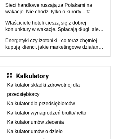
zakresie opakowań
Sieci handlowe ruszają za Polakami na
wakacje. Nie chodzi tylko o kurorty – ta
walka o portfele klientów dzieje się także
Właściciele hoteli cieszą się z dobrej
tam, gdzie wielu spędzi urlop po cichu
koniunktury w wakacje. Spłacają długi, ale
już martwią się, co będzie jesienią
Energetyki czy izotoniki - co teraz chętniej
kupują klienci, jakie marketingowe działania
podejmują sklepy
Kalkulatory
Kalkulator składki zdrowotnej dla
przedsiębiorcy
Kalkulator dla przedsiębiorców
Kalkulator wynagrodzeń brutto/netto
Kalkulator umów zlecenia
Kalkulator umów o dzieło