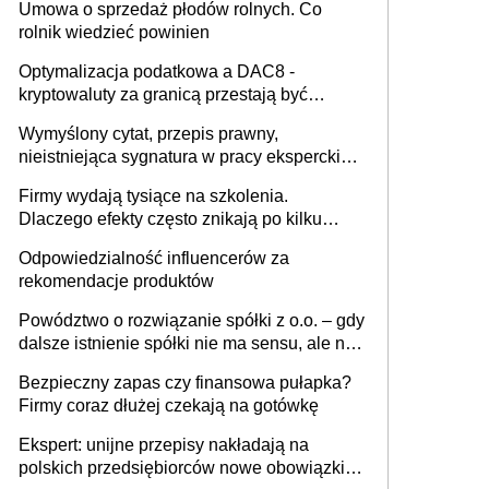
Umowa o sprzedaż płodów rolnych. Co
rolnik wiedzieć powinien
Optymalizacja podatkowa a DAC8 -
kryptowaluty za granicą przestają być
niewidoczne. I co dalej?
Wymyślony cytat, przepis prawny,
nieistniejąca sygnatura w pracy eksperckiej -
sam zakup ChatGPT to nie wdrożenie AI w
Firmy wydają tysiące na szkolenia.
firmie
Dlaczego efekty często znikają po kilku
tygodniach?
Odpowiedzialność influencerów za
rekomendacje produktów
Powództwo o rozwiązanie spółki z o.o. – gdy
dalsze istnienie spółki nie ma sensu, ale nie
wszyscy wspólnicy są tego zdania
Bezpieczny zapas czy finansowa pułapka?
Firmy coraz dłużej czekają na gotówkę
Ekspert: unijne przepisy nakładają na
polskich przedsiębiorców nowe obowiązki w