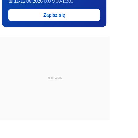
📅 11-12.08.2026 r.
🕐 9:00-15:00
Zapisz się
REKLAMA