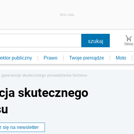
REKLAMA
Sklep
ektor publiczny
Prawo
Twoje pieniądze
Moto
- gwarancja skutecznego prowadzenia biznesu
cja skutecznego
su
 się na newsletter