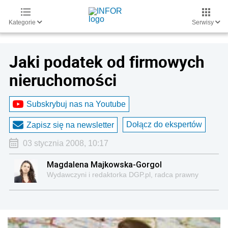
Kategorie
Serwisy
Jaki podatek od firmowych
nieruchomości
Subskrybuj nas na Youtube
Dołącz do ekspertów
Zapisz się na newsletter
03 stycznia 2008, 10:17
Magdalena Majkowska-Gorgol
Wydawczyni i redaktorka DGP.pl, radca prawny