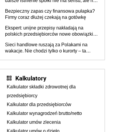
dalsze istnienie spółki nie ma sensu, ale nie
wszyscy wspólnicy są tego zdania
Bezpieczny zapas czy finansowa pułapka?
Firmy coraz dłużej czekają na gotówkę
Ekspert: unijne przepisy nakładają na
polskich przedsiębiorców nowe obowiązki w
zakresie opakowań
Sieci handlowe ruszają za Polakami na
wakacje. Nie chodzi tylko o kurorty – ta
walka o portfele klientów dzieje się także
tam, gdzie wielu spędzi urlop po cichu
Kalkulatory
Kalkulator składki zdrowotnej dla
przedsiębiorcy
Kalkulator dla przedsiębiorców
Kalkulator wynagrodzeń brutto/netto
Kalkulator umów zlecenia
Kalkulator umów o dzieło