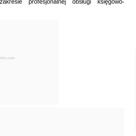
akresie profesjonalnej obsługi księgowo-
REKLAMA