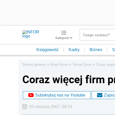
Kategorie
Księgowość
Kadry
Biznes
S
»
»
»
Strona główna
Moja firma
Temat Dnia
Coraz więce
Coraz więcej firm p
Subskrybuj nas na Youtube
Zapisz
03 sierpnia 2007, 08:53