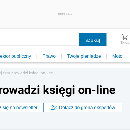
REKLAMA
Sklep
ektor publiczny
Prawo
Twoje pieniądze
Moto
j firm prowadzi księgi on-line
rowadzi księgi on-line
 się na newsletter
Dołącz do grona ekspertów