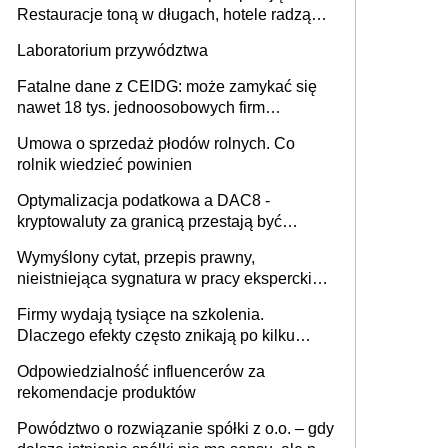
Restauracje toną w długach, hotele radzą
sobie lepiej [GOŚĆ INFOR.PL]
Laboratorium przywództwa
Fatalne dane z CEIDG: może zamykać się
nawet 18 tys. jednoosobowych firm
miesięcznie
Umowa o sprzedaż płodów rolnych. Co
rolnik wiedzieć powinien
Optymalizacja podatkowa a DAC8 -
kryptowaluty za granicą przestają być
niewidoczne. I co dalej?
Wymyślony cytat, przepis prawny,
nieistniejąca sygnatura w pracy eksperckiej -
sam zakup ChatGPT to nie wdrożenie AI w
Firmy wydają tysiące na szkolenia.
firmie
Dlaczego efekty często znikają po kilku
tygodniach?
Odpowiedzialność influencerów za
rekomendacje produktów
Powództwo o rozwiązanie spółki z o.o. – gdy