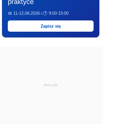
praktyce
📅 11-12.08.2026 r.
🕐 9:00-15:00
Zapisz się
REKLAMA