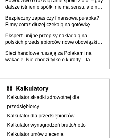
Powództwo o rozwiązanie spółki z o.o. – gdy
dalsze istnienie spółki nie ma sensu, ale nie
wszyscy wspólnicy są tego zdania
Bezpieczny zapas czy finansowa pułapka?
Firmy coraz dłużej czekają na gotówkę
Ekspert: unijne przepisy nakładają na
polskich przedsiębiorców nowe obowiązki w
zakresie opakowań
Sieci handlowe ruszają za Polakami na
wakacje. Nie chodzi tylko o kurorty – ta
walka o portfele klientów dzieje się także
tam, gdzie wielu spędzi urlop po cichu
Kalkulatory
Kalkulator składki zdrowotnej dla
przedsiębiorcy
Kalkulator dla przedsiębiorców
Kalkulator wynagrodzeń brutto/netto
Kalkulator umów zlecenia