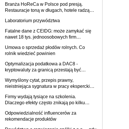
Branża HoReCa w Polsce pod presją.
Restauracje toną w długach, hotele radzą
sobie lepiej [GOŚĆ INFOR.PL]
Laboratorium przywództwa
Fatalne dane z CEIDG: może zamykać się
nawet 18 tys. jednoosobowych firm
miesięcznie
Umowa o sprzedaż płodów rolnych. Co
rolnik wiedzieć powinien
Optymalizacja podatkowa a DAC8 -
kryptowaluty za granicą przestają być
niewidoczne. I co dalej?
Wymyślony cytat, przepis prawny,
nieistniejąca sygnatura w pracy eksperckiej -
sam zakup ChatGPT to nie wdrożenie AI w
Firmy wydają tysiące na szkolenia.
firmie
Dlaczego efekty często znikają po kilku
tygodniach?
Odpowiedzialność influencerów za
rekomendacje produktów