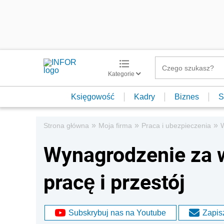
Kategorie
Księgowość
Kadry
Biznes
S
»
»
»
Strona główna
Moja firma
Praca i ubezpieczenia
W
Wynagrodzenie za 
pracę i przestój
Subskrybuj nas na Youtube
Zapisz