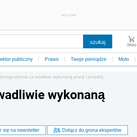
REKLAMA
Sklep
ektor publiczny
Prawo
Twoje pieniądze
Moto
ynagrodzenie za wadliwie wykonaną pracę i przestój
wadliwie wykonaną
 się na newsletter
Dołącz do grona ekspertów