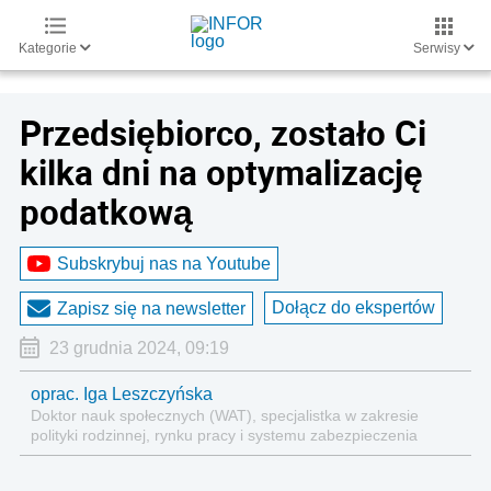
Kategorie
Serwisy
Przedsiębiorco, zostało Ci
kilka dni na optymalizację
podatkową
Subskrybuj nas na Youtube
Dołącz do ekspertów
Zapisz się na newsletter
23 grudnia 2024, 09:19
oprac. Iga Leszczyńska
Doktor nauk społecznych (WAT), specjalistka w zakresie
polityki rodzinnej, rynku pracy i systemu zabezpieczenia
społecznego.