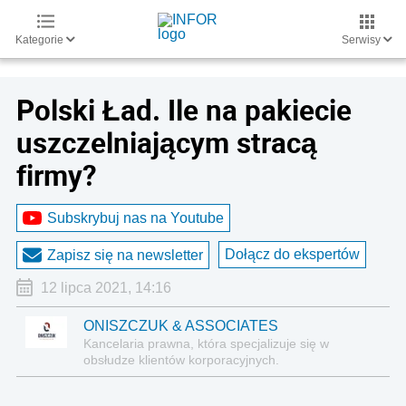
Kategorie
Serwisy
Polski Ład. Ile na pakiecie
uszczelniającym stracą
firmy?
Subskrybuj nas na Youtube
Dołącz do ekspertów
Zapisz się na newsletter
12 lipca 2021, 14:16
ONISZCZUK & ASSOCIATES
Kancelaria prawna, która specjalizuje się w
obsłudze klientów korporacyjnych.