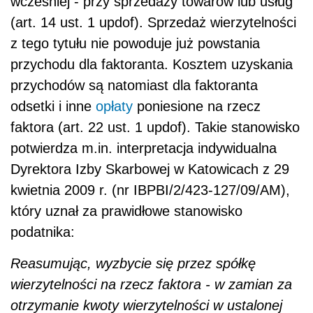
wcześniej - przy sprzedaży towarów lub usług
(art. 14 ust. 1 updof). Sprzedaż wierzytelności
z tego tytułu nie powoduje już powstania
przychodu dla faktoranta. Kosztem uzyskania
przychodów są natomiast dla faktoranta
odsetki i inne
opłaty
poniesione na rzecz
faktora (art. 22 ust. 1 updof). Takie stanowisko
potwierdza m.in. interpretacja indywidualna
Dyrektora Izby Skarbowej w Katowicach z 29
kwietnia 2009 r. (nr IBPBI/2/423-127/09/AM),
który uznał za prawidłowe stanowisko
podatnika:
Reasumując, wyzbycie się przez spółkę
wierzytelności na rzecz faktora - w zamian za
otrzymanie kwoty wierzytelności w ustalonej