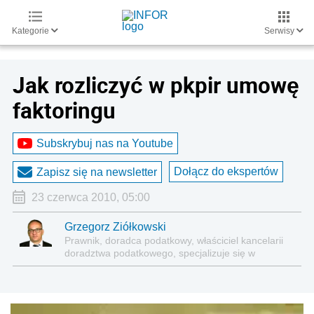
Kategorie
Serwisy
Jak rozliczyć w pkpir umowę
faktoringu
Subskrybuj nas na Youtube
Dołącz do ekspertów
Zapisz się na newsletter
23 czerwca 2010, 05:00
Grzegorz Ziółkowski
Prawnik, doradca podatkowy, właściciel kancelarii
doradztwa podatkowego, specjalizuje się w
podatkach dochodowych, zarówno od osób
fizycznych, jak i podmiotów prawnych. Autor
licznych publikacji.