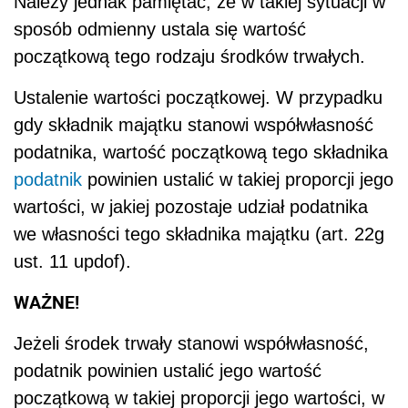
ust. 11 updof).
WAŻNE!
Jeżeli środek trwały stanowi współwłasność,
podatnik powinien ustalić jego wartość
początkową w takiej proporcji jego wartości, w
jakiej pozostaje udział podatnika we własności
tego środka trwałego.
Ponieważ w sytuacji przedstawionej w pytaniu
samochód został nabyty w drodze kupna, to
jego wartość początkową stanowi cena
nabycia. Cenę nabycia stanowi kwota należna
zbywcy, powiększona o koszty związane z
zakupem naliczone do dnia przekazania