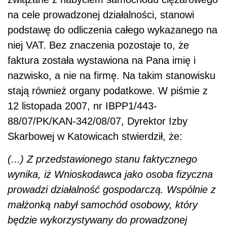
(...) Z przedstawionego stanu faktycznego
wynika, iż Wnioskodawca jako osoba fizyczna
prowadzi działalność gospodarczą. Wspólnie z
małżonką nabył samochód osobowy, który
będzie wykorzystywany do prowadzonej
działalności gospodarczej. Faktura
dokumentująca nabycie samochodu została
wystawiona na imię i nazwisko Wnioskodawcy,
lecz nie zawiera nazwy firmy oraz jego numeru
identyfikacji podatkowej. Przedmiotowy
samochód został wprowadzony do ewidencji
środków trwałych firmy prowadzonej przez
Wnioskodawcę i służy wykonywaniu czynności
opodatkowanych. Należy wskazać, iż w