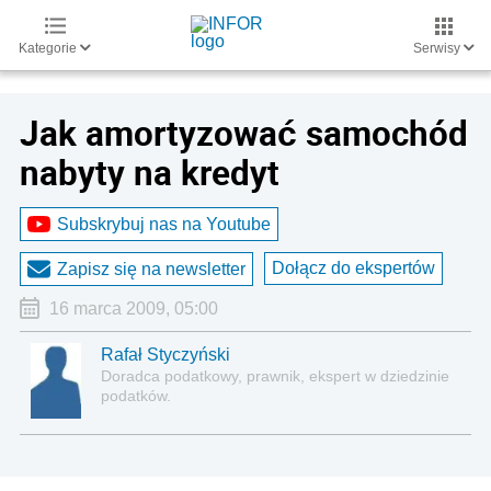
Kategorie
Serwisy
Jak amortyzować samochód
nabyty na kredyt
Subskrybuj nas na Youtube
Dołącz do ekspertów
Zapisz się na newsletter
16 marca 2009, 05:00
Rafał Styczyński
Doradca podatkowy, prawnik, ekspert w dziedzinie
podatków.