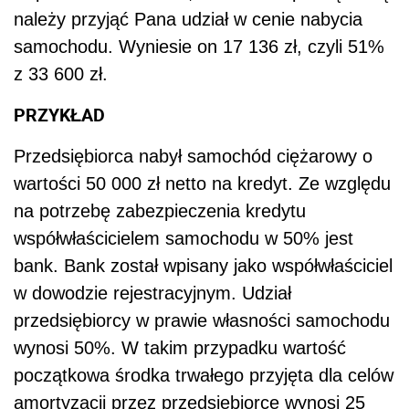
bank. Bank został wpisany jako współwłaściciel
w dowodzie rejestracyjnym. Udział
przedsiębiorcy w prawie własności samochodu
wynosi 50%. W takim przypadku wartość
początkowa środka trwałego przyjęta dla celów
amortyzacji przez przedsiębiorcę wynosi 25
000 zł. Nabyty samochód należy amortyzować
według stawki 20%.
Należy pamiętać, że wpisanie banku jako
współwłaściciela samochodu jest dla Pana
niekorzystne. Pomimo że bank nie poniesie
żadnych kosztów związanych z zakupem
samochodu, a na Panu będzie ciążył
obowiązek spłaty całości kredytu, nie może
Pan dokonywać odpisów amortyzacyjnych od