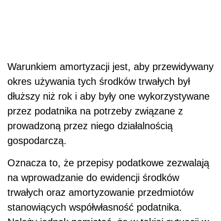
gospodarczą.
Oznacza to, że przepisy podatkowe zezwalają
na wprowadzanie do ewidencji środków
trwałych oraz amortyzowanie przedmiotów
stanowiących współwłasność podatnika.
Należy jednak pamiętać, że w takiej sytuacji w
sposób odmienny ustala się wartość
początkową tego rodzaju środków trwałych.
Ustalenie wartości początkowej. W przypadku
gdy składnik majątku stanowi współwłasność
podatnika, wartość początkową tego składnika
podatnik
powinien ustalić w takiej proporcji jego
wartości, w jakiej pozostaje udział podatnika
we własności tego składnika majątku (art. 22g