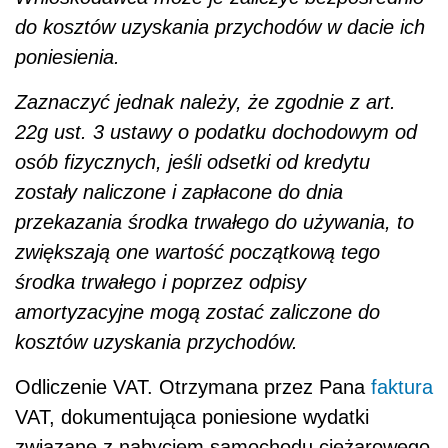
środka trwałego i poprzez odpisy
amortyzacyjne mogą zostać zaliczone do
kosztów uzyskania przychodów.
Odliczenie VAT. Otrzymana przez Pana
faktura
VAT, dokumentująca poniesione wydatki
związane z nabyciem samochodu ciężarowego
na cele prowadzonej działalności, stanowi
podstawę do odliczenia całego wykazanego na
niej VAT. Bez znaczenia pozostaje to, że
faktura została wystawiona na Pana imię i
nazwisko, a nie na firmę. Na takim stanowisku
stają również organy podatkowe. W piśmie z
12 listopada 2007, nr IBPP1/443-
88/07/PK/KAN-342/08/07, Dyrektor Izby
Skarbowej w Katowicach stwierdził, że: