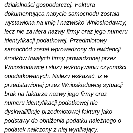
przedstawionej przez Wnioskodawcę sytuacji
brak na fakturze nazwy jego firmy oraz
numeru identyfikacji podatkowej nie
dyskwalifikuje przedmiotowej faktury jako
podstawy do obniżenia podatku należnego o
podatek naliczony z niej wynikający.
Zatem w przedstawionym stanie faktycznym,
mając na uwadze fakt, iż przedmiotowy
samochód został wprowadzony do ewidencji
środków trwałych i będzie amortyzowany,
Wnioskodawca może dokonać obniżenia
podatku należnego o podatek naliczony
wynikający z faktury dokumentującej
zakup
samochodu
przy spełnieniu ogólnych