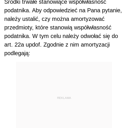
REKLAMA
stanowiące własność lub współwłasność
podatnika, nabyte lub wytworzone we własnym
zakresie, kompletne i zdatne do użytku w dniu
przyjęcia do używania budowle, budynki (lokale
będące odrębną własnością), maszyny,
urządzenia i środki transportu lub inne
przedmioty.