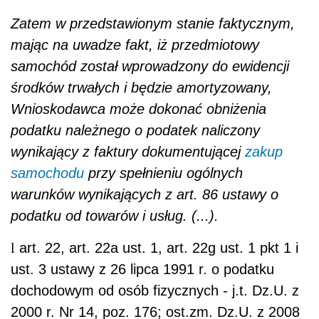
warunków wynikających z art. 86 ustawy o
podatku od towarów i usług. (...).
l
art. 22, art. 22a ust. 1, art. 22g ust. 1 pkt 1 i
ust. 3 ustawy z 26 lipca 1991 r. o podatku
dochodowym od osób fizycznych - j.t. Dz.U. z
2000 r. Nr 14, poz. 176; ost.zm. Dz.U. z 2008
r. Nr 220, poz. 1432
l
art. 86 ustawy z 11 marca 2004 r. o podatku
od towarów i usług - Dz.U. Nr 54, poz. 535;
ost.zm. Dz.U. z 2008 r. Nr 209, poz. 1320
Rafał Styczyński
doradca podatkowy