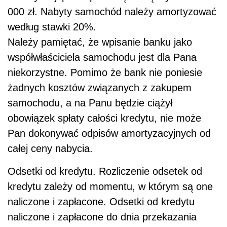
całej ceny nabycia.
Odsetki od kredytu. Rozliczenie odsetek od
kredytu zależy od momentu, w którym są one
naliczone i zapłacone. Odsetki od kredytu
naliczone i zapłacone do dnia przekazania
samochodu do używania powinien Pan wliczyć
do wartości początkowej samochodu. Odsetki
zapłacone po przekazaniu samochodu do
używania powinien Pan zaliczyć do kosztów
uzyskania przychodów. Prawidłowość takiego
postępowania potwierdzają również organy
podatkowe. W piśmie z 23 września 2008 r., nr
ILPB1/415-458/08-2/AA, Dyrektor Izby
Skarbowej w Poznaniu stwierdził, że: