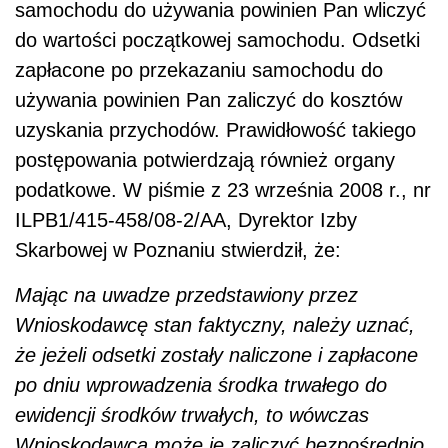
Mając na uwadze przedstawiony przez
Wnioskodawcę stan faktyczny, należy uznać,
że jeżeli odsetki zostały naliczone i zapłacone
po dniu wprowadzenia środka trwałego do
ewidencji środków trwałych, to wówczas
Wnioskodawca może je zaliczyć bezpośrednio
do kosztów uzyskania przychodów w dacie ich
poniesienia.
Zaznaczyć jednak należy, że zgodnie z art.
22g ust. 3 ustawy o podatku dochodowym od
osób fizycznych, jeśli odsetki od kredytu
zostały naliczone i zapłacone do dnia
przekazania środka trwałego do używania, to
zwiększają one wartość początkową tego