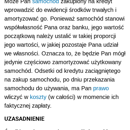
na zakup samochodu, po dniu przekazania
samochodu do używania, ma Pan
prawo
wliczyć w
koszty
(w całości) w momencie ich
faktycznej zapłaty.
UZASADNIENIE
Środki trwałe stanowiące współwłasność
podatnika. Aby odpowiedzieć na Pana pytanie,
należy ustalić, czy można amortyzować
przedmioty, które stanowią współwłasność
podatnika. W tym celu należy odwołać się do
art. 22a updof. Zgodnie z nim amortyzacji
podlegają: