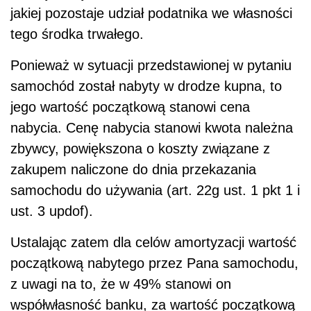
samochodu do używania (art. 22g ust. 1 pkt 1 i
ust. 3 updof).
Ustalając zatem dla celów amortyzacji wartość
początkową nabytego przez Pana samochodu,
z uwagi na to, że w 49% stanowi on
współwłasność banku, za wartość początkową
należy przyjąć Pana udział w cenie nabycia
samochodu. Wyniesie on 17 136 zł, czyli 51%
z 33 600 zł.
PRZYKŁAD
Przedsiębiorca nabył samochód ciężarowy o
wartości 50 000 zł netto na kredyt. Ze względu
na potrzebę zabezpieczenia kredytu
współwłaścicielem
samochodu w 50% jest