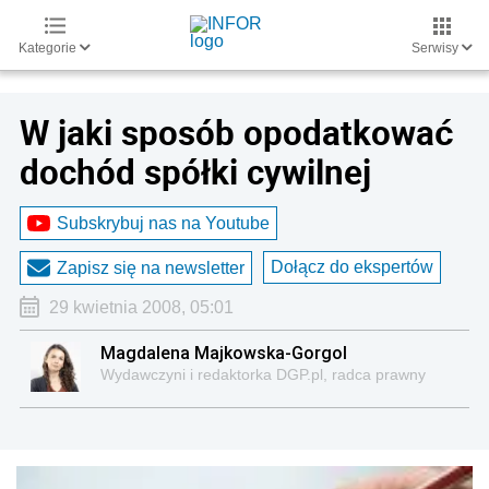
Kategorie
Serwisy
W jaki sposób opodatkować
dochód spółki cywilnej
Subskrybuj nas na Youtube
Dołącz do ekspertów
Zapisz się na newsletter
29 kwietnia 2008, 05:01
Magdalena Majkowska-Gorgol
Wydawczyni i redaktorka DGP.pl, radca prawny