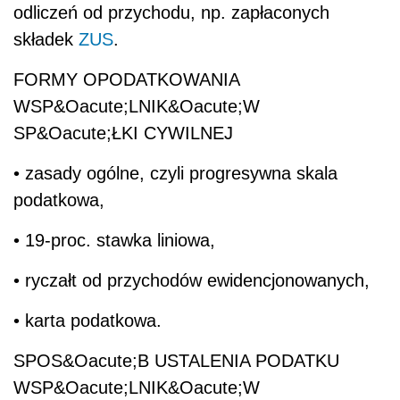
odliczeń od przychodu, np. zapłaconych
składek
ZUS
.
FORMY OPODATKOWANIA
WSP&Oacute;LNIK&Oacute;W
SP&Oacute;ŁKI CYWILNEJ
• zasady ogólne, czyli progresywna skala
podatkowa,
• 19-proc. stawka liniowa,
• ryczałt od przychodów ewidencjonowanych,
• karta podatkowa.
SPOS&Oacute;B USTALENIA PODATKU
WSP&Oacute;LNIK&Oacute;W