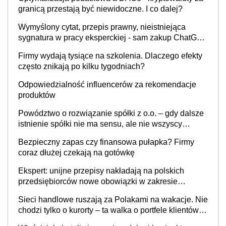
granicą przestają być niewidoczne. I co dalej?
Wymyślony cytat, przepis prawny, nieistniejąca
sygnatura w pracy eksperckiej - sam zakup ChatGPT
to nie wdrożenie AI w firmie
Firmy wydają tysiące na szkolenia. Dlaczego efekty
często znikają po kilku tygodniach?
Odpowiedzialność influencerów za rekomendacje
produktów
Powództwo o rozwiązanie spółki z o.o. – gdy dalsze
istnienie spółki nie ma sensu, ale nie wszyscy
wspólnicy są tego zdania
Bezpieczny zapas czy finansowa pułapka? Firmy
coraz dłużej czekają na gotówkę
Ekspert: unijne przepisy nakładają na polskich
przedsiębiorców nowe obowiązki w zakresie
opakowań
Sieci handlowe ruszają za Polakami na wakacje. Nie
chodzi tylko o kurorty – ta walka o portfele klientów
dzieje się także tam, gdzie wielu spędzi urlop po