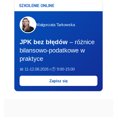
SZKOLENIE ONLINE
Małgorzata Tarkowska
JPK bez błędów
– różnice
bilansowo-podatkowe w
praktyce
📅 11-12.08.2026 r.
🕐 9:00-15:00
Zapisz się