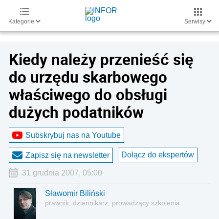
Kategorie
Serwisy
Kiedy należy przenieść się
do urzędu skarbowego
właściwego do obsługi
dużych podatników
Subskrybuj nas na Youtube
Dołącz do ekspertów
Zapisz się na newsletter
31 grudnia 2007, 05:00
Sławomir Biliński
prawnik, dziennikarz, prowadzący szkolenia