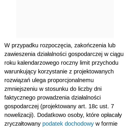
rozwiązań ulega proporcjonalnemu
zmniejszeniu w stosunku do liczby dni
faktycznego prowadzenia działalności
gospodarczej (projektowany art. 18c ust. 7
nowelizacji). Dodatkowo osoby, które opłacały
zryczałtowany
podatek dochodowy
w formie
karty podatkowej na podstawie odrębnych
przepisów w poprzednim roku kalendarzowym
nie będą mogły skorzystać z projektowanych
rozwiązań mimo teoretycznego spełniania
warunku limitu przychodów (projektowany art.
18c ust. 10 pkt 1 nowelizacji). Poza tym
wyłączone są osoby korzystające z podstawy
wymiaru określonej w art. 18a ustawy
systemowej (preferencyjne zasady