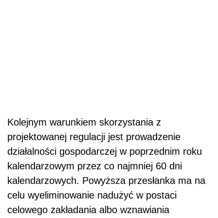
projektowanej regulacji jest prowadzenie
działalności gospodarczej w poprzednim roku
kalendarzowym przez co najmniej 60 dni
kalendarzowych. Powyższa przesłanka ma na
celu wyeliminowanie nadużyć w postaci
celowego zakładania albo wznawiania
działalności w końcówce roku kalendarzowego,
aby w kolejnym roku móc opłacać
składki
od
najniższej podstawy wymiaru w wysokości 30%
minimalnego
wynagrodzenia
(projektowany art.
18c ust. 10 pkt 3 nowelizacji).
Projekt przewiduje ograniczenie czasowe
możliwości ustalania najniższej podstawy
wymiaru składek zgodnie z art. 18c do 36
miesięcy w ciągu ostatnich 60 miesięcy