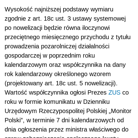
Wartość współczynnika ogłosi Prezes
ZUS
co
roku w formie komunikatu w Dzienniku
Urzędowym Rzeczypospolitej Polskiej „Monitor
Polski”, w terminie 7 dni kalendarzowych od
dnia ogłoszenia przez ministra właściwego do
spraw zabezpieczenia społecznego kwoty
prognozowanego przeciętnego
wynagrodzenia
(art. 18c ust. 6 projektu nowelizacji).
Ustawa wejdzie w życie od dnia 1 stycznia
2019 r., z wyjątkiem art. 3 projektowanej
nowelizacji, który wejdzie w życie z dniem
ogłoszenia ustawy. Jest to podyktowane
koniecznością wcześniejszego ogłoszenia
przez Prezesa
ZUS
wysokości współczynnika