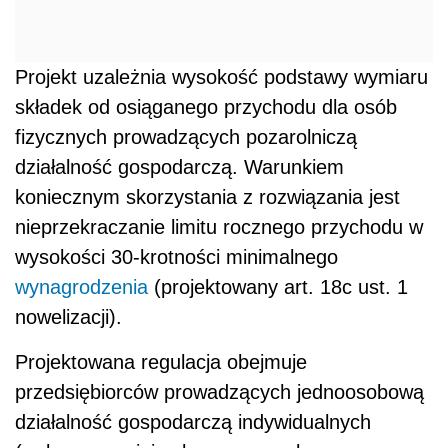
wynagrodzenia
(projektowany art. 18c ust. 1
nowelizacji).
Projektowana regulacja obejmuje
przedsiębiorców prowadzących jednoosobową
działalność gospodarczą indywidualnych
(wyłączone z jej zakresu są osoby
uczestniczące w spółkach osobowych). Taki
warunek ma na celu wyeliminowanie nadużyć
w postaci przenoszenia przychodów do innych
form działalności celem optymalizacji obciążeń
składkowych.
Polecamy:
Kodeks pracy 2018.
Praktyczny komentarz z przykładami