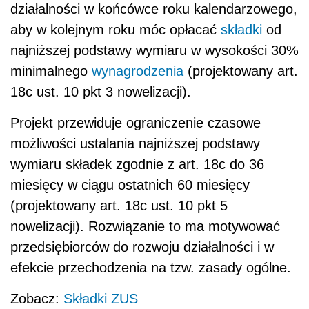
(projektowany art. 18c ust. 10 pkt 5
nowelizacji). Rozwiązanie to ma motywować
przedsiębiorców do rozwoju działalności i w
efekcie przechodzenia na tzw. zasady ogólne.
Zobacz:
Składki ZUS
Wysokość najniższej podstawy wymiaru
zgodnie z art. 18c ust. 3 ustawy systemowej
po nowelizacji będzie równa iloczynowi
przeciętnego miesięcznego przychodu z tytułu
prowadzenia pozarolniczej działalności
gospodarczej w poprzednim roku
kalendarzowym oraz współczynnika na dany
rok kalendarzowy określonego wzorem
(projektowany art. 18c ust. 5 nowelizacji).