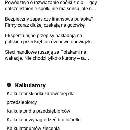
Powództwo o rozwiązanie spółki z o.o. – gdy
dalsze istnienie spółki nie ma sensu, ale nie
wszyscy wspólnicy są tego zdania
Bezpieczny zapas czy finansowa pułapka?
Firmy coraz dłużej czekają na gotówkę
Ekspert: unijne przepisy nakładają na
polskich przedsiębiorców nowe obowiązki w
zakresie opakowań
Sieci handlowe ruszają za Polakami na
wakacje. Nie chodzi tylko o kurorty – ta
walka o portfele klientów dzieje się także
tam, gdzie wielu spędzi urlop po cichu
Kalkulatory
Kalkulator składki zdrowotnej dla
przedsiębiorcy
Kalkulator dla przedsiębiorców
Kalkulator wynagrodzeń brutto/netto
Kalkulator umów zlecenia