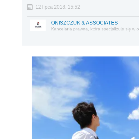
12 lipca 2018, 15:52
ONISZCZUK & ASSOCIATES
Kancelaria prawna, która specjalizuje się w 