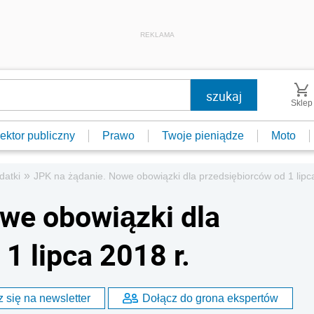
REKLAMA
Sklep
ektor publiczny
Prawo
Twoje pieniądze
Moto
»
datki
JPK na żądanie. Nowe obowiązki dla przedsiębiorców od 1 lipca
we obowiązki dla
1 lipca 2018 r.
 się na newsletter
Dołącz do grona ekspertów