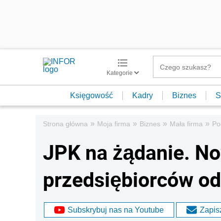
Kategorie
Księgowość
Kadry
Biznes
S
»
»
»
»
Strona główna
Moja firma
Biznes
Mała firma
Po
JPK na żądanie. No
przedsiębiorców od 
Subskrybuj nas na Youtube
Zapisz