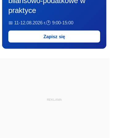
bilansowo-podatkowe w
praktyce
📅 11-12.08.2026 r.
🕐 9:00-15:00
Zapisz się
REKLAMA