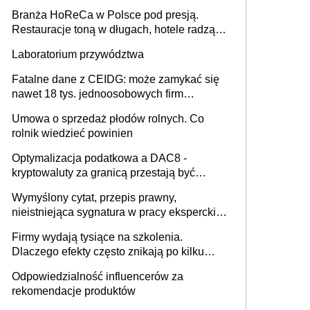
Branża HoReCa w Polsce pod presją.
Restauracje toną w długach, hotele radzą
sobie lepiej [GOŚĆ INFOR.PL]
Laboratorium przywództwa
Fatalne dane z CEIDG: może zamykać się
nawet 18 tys. jednoosobowych firm
miesięcznie
Umowa o sprzedaż płodów rolnych. Co
rolnik wiedzieć powinien
Optymalizacja podatkowa a DAC8 -
kryptowaluty za granicą przestają być
niewidoczne. I co dalej?
Wymyślony cytat, przepis prawny,
nieistniejąca sygnatura w pracy eksperckiej -
sam zakup ChatGPT to nie wdrożenie AI w
Firmy wydają tysiące na szkolenia.
firmie
Dlaczego efekty często znikają po kilku
tygodniach?
Odpowiedzialność influencerów za
rekomendacje produktów