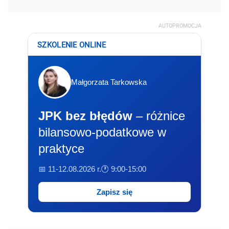
AUTOPROMOCJA
SZKOLENIE ONLINE
Małgorzata Tarkowska
JPK bez błędów
– różnice
bilansowo-podatkowe w
praktyce
📅 11-12.08.2026 r.
🕐 9:00-15:00
Zapisz się