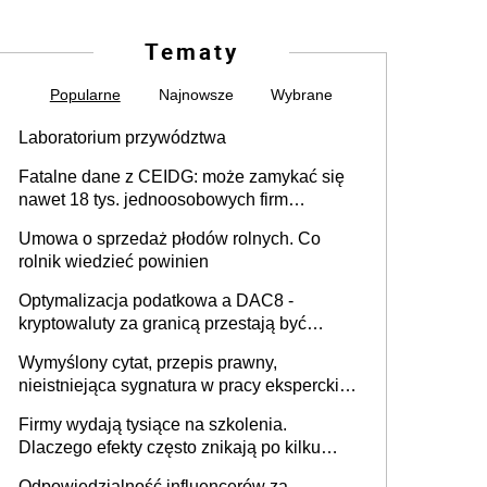
Tematy
Popularne
Najnowsze
Wybrane
Laboratorium przywództwa
Fatalne dane z CEIDG: może zamykać się
nawet 18 tys. jednoosobowych firm
miesięcznie
Umowa o sprzedaż płodów rolnych. Co
rolnik wiedzieć powinien
Optymalizacja podatkowa a DAC8 -
kryptowaluty za granicą przestają być
niewidoczne. I co dalej?
Wymyślony cytat, przepis prawny,
nieistniejąca sygnatura w pracy eksperckiej -
sam zakup ChatGPT to nie wdrożenie AI w
Firmy wydają tysiące na szkolenia.
firmie
Dlaczego efekty często znikają po kilku
tygodniach?
Odpowiedzialność influencerów za