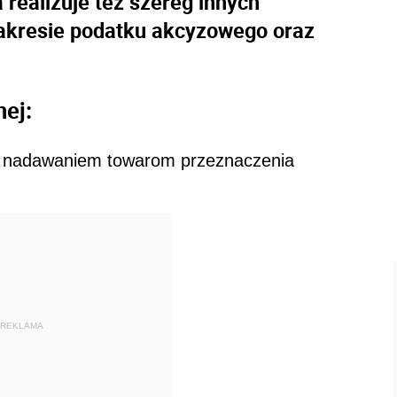
realizuje też szereg innych
akresie podatku akcyzowego oraz
ej:
z nadawaniem towarom przeznaczenia
REKLAMA