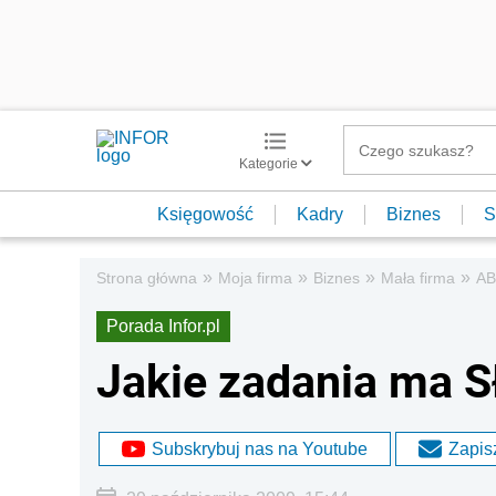
Kategorie
Księgowość
Kadry
Biznes
S
»
»
»
»
Strona główna
Moja firma
Biznes
Mała firma
AB
Porada Infor.pl
Jakie zadania ma S
Subskrybuj nas na Youtube
Zapisz