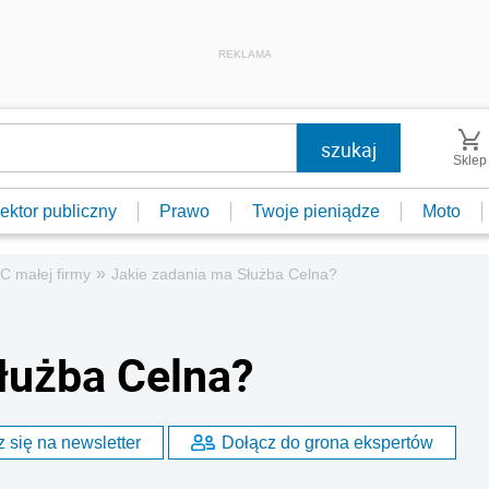
REKLAMA
Sklep
ektor publiczny
Prawo
Twoje pieniądze
Moto
»
C małej firmy
Jakie zadania ma Służba Celna?
łużba Celna?
 się na newsletter
Dołącz do grona ekspertów