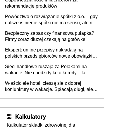
rekomendacje produktów
Powództwo o rozwiązanie spółki z o.o. – gdy
dalsze istnienie spółki nie ma sensu, ale nie
wszyscy wspólnicy są tego zdania
Bezpieczny zapas czy finansowa pułapka?
Firmy coraz dłużej czekają na gotówkę
Ekspert: unijne przepisy nakładają na
polskich przedsiębiorców nowe obowiązki w
zakresie opakowań
Sieci handlowe ruszają za Polakami na
wakacje. Nie chodzi tylko o kurorty – ta
walka o portfele klientów dzieje się także
Właściciele hoteli cieszą się z dobrej
tam, gdzie wielu spędzi urlop po cichu
koniunktury w wakacje. Spłacają długi, ale
już martwią się, co będzie jesienią
Kalkulatory
Kalkulator składki zdrowotnej dla