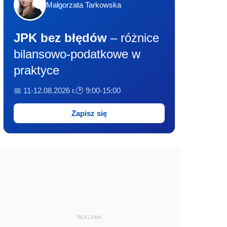
Małgorzata Tarkowska
JPK bez błędów
– różnice
bilansowo-podatkowe w
praktyce
📅 11-12.08.2026 r.
🕐 9:00-15:00
Zapisz się
REKLAMA