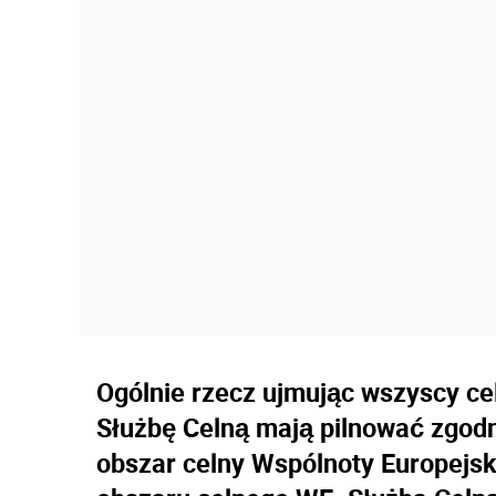
Ogólnie rzecz ujmując wszyscy cel
Służbę Celną mają pilnować zgod
obszar celny Wspólnoty Europejs