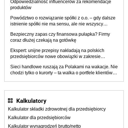
Odpowiedzialność influencerów za rekomendacje
produktów
Powództwo o rozwiązanie spółki z o.o. – gdy dalsze
istnienie spółki nie ma sensu, ale nie wszyscy
wspólnicy są tego zdania
Bezpieczny zapas czy finansowa pułapka? Firmy
coraz dłużej czekają na gotówkę
Ekspert: unijne przepisy nakładają na polskich
przedsiębiorców nowe obowiązki w zakresie
opakowań
Sieci handlowe ruszają za Polakami na wakacje. Nie
chodzi tylko o kurorty – ta walka o portfele klientów
dzieje się także tam, gdzie wielu spędzi urlop po
cichu
Kalkulatory
Kalkulator składki zdrowotnej dla przedsiębiorcy
Kalkulator dla przedsiębiorców
Kalkulator wynagrodzeń brutto/netto