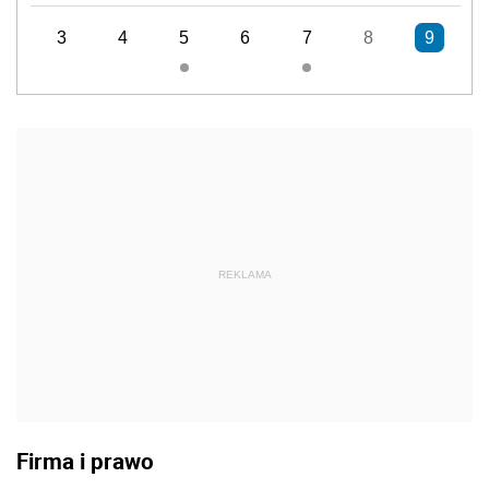
3
4
5
6
7
8
9
REKLAMA
Firma i prawo