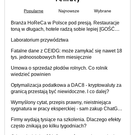
Popularne
Najnowsze
Wybrane
Branża HoReCa w Polsce pod presją. Restauracje
toną w długach, hotele radzą sobie lepiej [GOŚĆ
INFOR.PL]
Laboratorium przywództwa
Fatalne dane z CEIDG: może zamykać się nawet 18
tys. jednoosobowych firm miesięcznie
Umowa o sprzedaż płodów rolnych. Co rolnik
wiedzieć powinien
Optymalizacja podatkowa a DAC8 - kryptowaluty za
granicą przestają być niewidoczne. I co dalej?
Wymyślony cytat, przepis prawny, nieistniejąca
sygnatura w pracy eksperckiej - sam zakup ChatGPT
to nie wdrożenie AI w firmie
Firmy wydają tysiące na szkolenia. Dlaczego efekty
często znikają po kilku tygodniach?