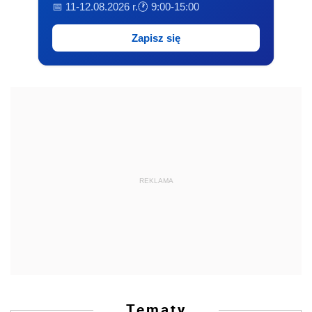
📅 11-12.08.2026 r.
🕐 9:00-15:00
Zapisz się
REKLAMA
Tematy