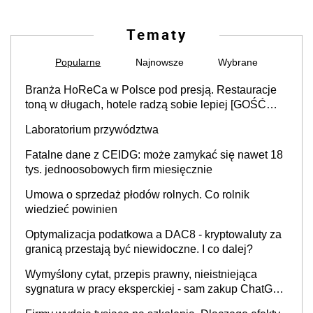
Tematy
Popularne
Najnowsze
Wybrane
Branża HoReCa w Polsce pod presją. Restauracje
toną w długach, hotele radzą sobie lepiej [GOŚĆ
INFOR.PL]
Laboratorium przywództwa
Fatalne dane z CEIDG: może zamykać się nawet 18
tys. jednoosobowych firm miesięcznie
Umowa o sprzedaż płodów rolnych. Co rolnik
wiedzieć powinien
Optymalizacja podatkowa a DAC8 - kryptowaluty za
granicą przestają być niewidoczne. I co dalej?
Wymyślony cytat, przepis prawny, nieistniejąca
sygnatura w pracy eksperckiej - sam zakup ChatGPT
to nie wdrożenie AI w firmie