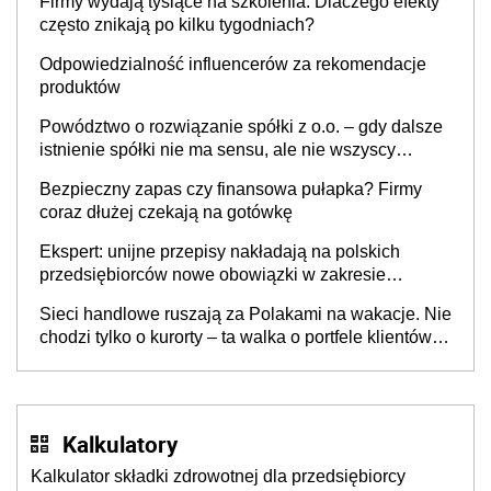
Firmy wydają tysiące na szkolenia. Dlaczego efekty
często znikają po kilku tygodniach?
Odpowiedzialność influencerów za rekomendacje
produktów
Powództwo o rozwiązanie spółki z o.o. – gdy dalsze
istnienie spółki nie ma sensu, ale nie wszyscy
wspólnicy są tego zdania
Bezpieczny zapas czy finansowa pułapka? Firmy
coraz dłużej czekają na gotówkę
Ekspert: unijne przepisy nakładają na polskich
przedsiębiorców nowe obowiązki w zakresie
opakowań
Sieci handlowe ruszają za Polakami na wakacje. Nie
chodzi tylko o kurorty – ta walka o portfele klientów
dzieje się także tam, gdzie wielu spędzi urlop po
cichu
Kalkulatory
Kalkulator składki zdrowotnej dla przedsiębiorcy