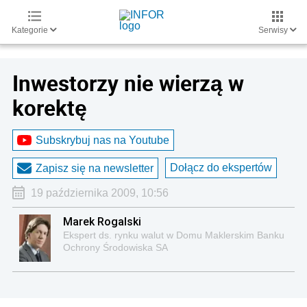
Kategorie
Serwisy
Inwestorzy nie wierzą w
korektę
Subskrybuj nas na Youtube
Dołącz do ekspertów
Zapisz się na newsletter
19 października 2009, 10:56
Marek Rogalski
Ekspert ds. rynku walut w Domu Maklerskim Banku
Ochrony Środowiska SA