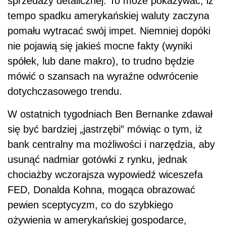
sprzedaży detalicznej. To może pokazywać, iż
tempo spadku amerykańskiej waluty zaczyna
pomału wytracać swój impet. Niemniej dopóki
nie pojawią się jakieś mocne fakty (wyniki
spółek, lub dane makro), to trudno będzie
mówić o szansach na wyraźne odwrócenie
dotychczasowego trendu.
W ostatnich tygodniach Ben Bernanke zdawał
się być bardziej „jastrzębi” mówiąc o tym, iż
bank centralny ma możliwości i narzędzia, aby
usunąć nadmiar gotówki z rynku, jednak
chociażby wczorajsza wypowiedź wiceszefa
FED, Donalda Kohna, mogąca obrazować
pewien sceptycyzm, co do szybkiego
ożywienia w amerykańskiej gospodarce,