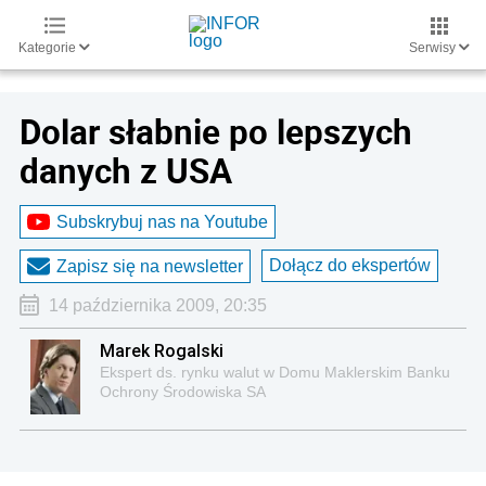
Kategorie
Serwisy
Dolar słabnie po lepszych
danych z USA
Subskrybuj nas na Youtube
Dołącz do ekspertów
Zapisz się na newsletter
14 października 2009, 20:35
Marek Rogalski
Ekspert ds. rynku walut w Domu Maklerskim Banku
Ochrony Środowiska SA