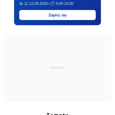
📅 11-12.08.2026 r.
🕐 9:00-15:00
Zapisz się
REKLAMA