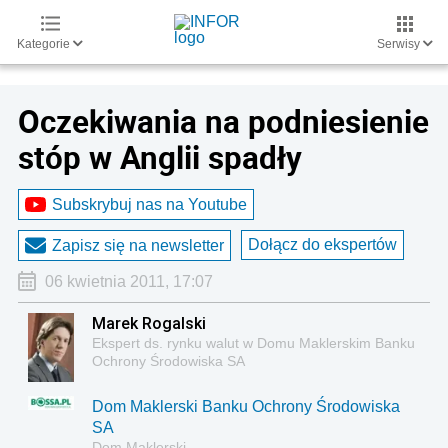
Kategorie
Serwisy
Oczekiwania na podniesienie
stóp w Anglii spadły
Subskrybuj nas na Youtube
Dołącz do ekspertów
Zapisz się na newsletter
06 kwietnia 2011, 17:07
Marek Rogalski
Ekspert ds. rynku walut w Domu Maklerskim Banku
Ochrony Środowiska SA
Dom Maklerski Banku Ochrony Środowiska
SA
Dom Maklerski