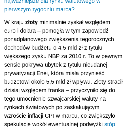
najważniejsze dla rynku walutowego w
pierwszym tygodniu marca?
złoty
W kraju
minimalnie zyskał względem
euro i dolara – pomogła w tym zapowiedź
ponadplanowego zwiększenia tegorocznych
dochodów budżetu o 4,5 mld zł z tytułu
większego zysku NBP za 2010 r. To w pewnym
sensie pokrywa ubytek z tytułu nieudanej
prywatyzacji Enei, która miała przynieść
budżetowi około 5,5 mld zł wpływu. Złoty stracił
dzisiaj względem franka – przyczyniło się do
tego umocnienie szwajcarskiej waluty na
rynkach światowych po zaskakującym
wzroście inflacji CPI w marcu, co zwiększyło
spekulacje wokół ewentualnej podwyżki
stóp