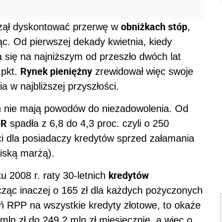
obniżkach stóp
czął dyskontować przerwę w
,
c. Od pierwszej dekady kwietnia, kiedy
 się na najniższym od przeszło dwóch lat
Rynek pieniężny
 pkt.
zrewidował więc swoje
a w najbliższej przyszłości.
h nie mają powodów do niezadowolenia. Od
OR
spadła z 6,8 do 4,3 proc. czyli o 250
i dla posiadaczy kredytów sprzed załamania
iską marżą).
kredytów
 2008 r. raty 30-letnich
icząc inaczej o 165 zł dla każdych pożyczonych
łań RPP na wszystkie kredyty złotowe, to okaże
mln zł do 249,2 mln zł miesięcznie, a więc o