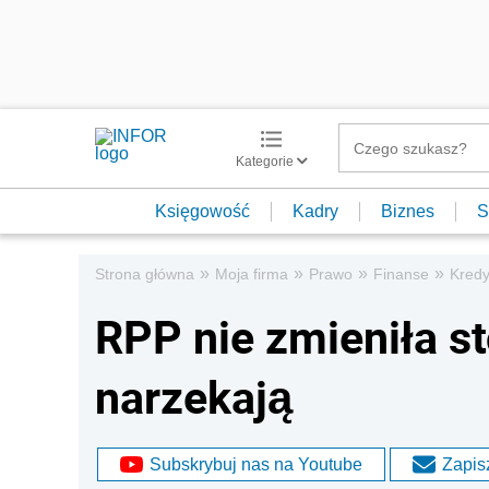
Kategorie
Księgowość
Kadry
Biznes
S
»
»
»
»
Strona główna
Moja firma
Prawo
Finanse
Kredy
RPP nie zmieniła st
narzekają
Subskrybuj nas na Youtube
Zapisz