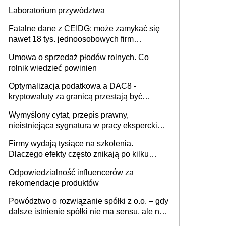
Laboratorium przywództwa
Fatalne dane z CEIDG: może zamykać się
nawet 18 tys. jednoosobowych firm
miesięcznie
Umowa o sprzedaż płodów rolnych. Co
rolnik wiedzieć powinien
Optymalizacja podatkowa a DAC8 -
kryptowaluty za granicą przestają być
niewidoczne. I co dalej?
Wymyślony cytat, przepis prawny,
nieistniejąca sygnatura w pracy eksperckiej -
sam zakup ChatGPT to nie wdrożenie AI w
Firmy wydają tysiące na szkolenia.
firmie
Dlaczego efekty często znikają po kilku
tygodniach?
Odpowiedzialność influencerów za
rekomendacje produktów
Powództwo o rozwiązanie spółki z o.o. – gdy
dalsze istnienie spółki nie ma sensu, ale nie
wszyscy wspólnicy są tego zdania