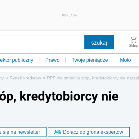
REKLAMA
Sklep
ektor publiczny
Prawo
Twoje pieniądze
Moto
»
»
ty
Rynek kredytów
RPP nie zmieniła stóp, kredytobiorcy nie narze
óp, kredytobiorcy nie
 się na newsletter
Dołącz do grona ekspertów