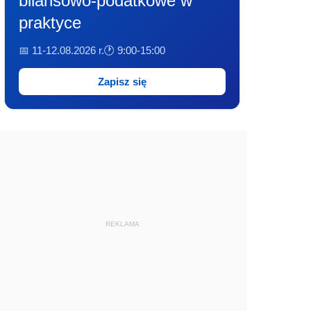
bilansowo-podatkowe w
praktyce
📅 11-12.08.2026 r.
🕐 9:00-15:00
Zapisz się
REKLAMA