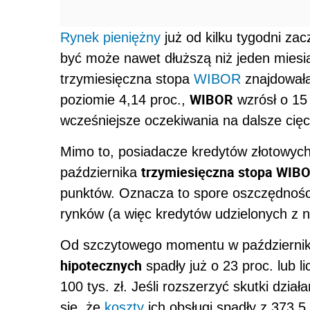
Rynek pieniężny
już od kilku tygodni za
być może nawet dłuższą niż jeden miesią
trzymiesięczna stopa
WIBOR
znajdowała
WIBOR
poziomie 4,14 proc.,
wzrósł o 15
wcześniejsze oczekiwania na dalsze cięci
Mimo to, posiadacze kredytów złotowyc
trzymiesięczna stopa WIB
października
punktów. Oznacza to spore oszczędnośc
rynków (a więc kredytów udzielonych z n
Od szczytowego momentu w październiku
hipotecznych
spadły już o 23 proc. lub l
100 tys. zł. Jeśli rozszerzyć skutki dzia
się, że
koszty
ich obsługi spadły z 373,5 