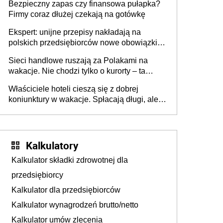
Bezpieczny zapas czy finansowa pułapka?
Firmy coraz dłużej czekają na gotówkę
Ekspert: unijne przepisy nakładają na
polskich przedsiębiorców nowe obowiązki w
zakresie opakowań
Sieci handlowe ruszają za Polakami na
wakacje. Nie chodzi tylko o kurorty – ta
walka o portfele klientów dzieje się także
Właściciele hoteli cieszą się z dobrej
tam, gdzie wielu spędzi urlop po cichu
koniunktury w wakacje. Spłacają długi, ale
już martwią się, co będzie jesienią
Kalkulatory
Kalkulator składki zdrowotnej dla
przedsiębiorcy
Kalkulator dla przedsiębiorców
Kalkulator wynagrodzeń brutto/netto
Kalkulator umów zlecenia