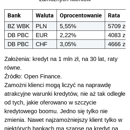
Bank
Waluta
Oprocentowanie
Rata
BZ WBK
PLN
5,55%
5709 zł
DB PBC
EUR
2,22%
4083 zł
DB PBC
CHF
3,05%
4666 zł
Założenia: kredyt na 1 mln zł, na 30 lat, raty
równe.
Źródło: Open Finance.
Zamożni klienci mogą liczyć na naprawdę
atrakcyjne warunki kredytów, nie aż tak odległe
od tych, jakie oferowano w szczycie
kredytowego boomu. Jedno się tylko nie
zmienia. Nawet najzamożniejszy klient tylko w
niektórych bankach ma szansę na kredyt na