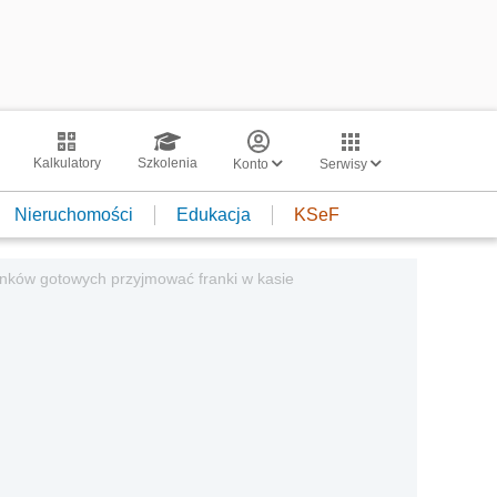
Kalkulatory
Szkolenia
Konto
Serwisy
Nieruchomości
Edukacja
KSeF
anków gotowych przyjmować franki w kasie