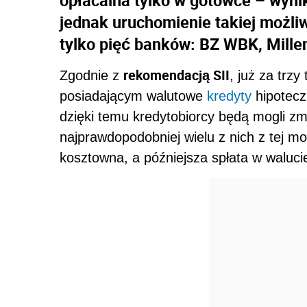
opłacalna tylko w gotówce – wyni
jednak uruchomienie takiej możliw
tylko pięć banków: BZ WBK, Mille
rekomendacją SII
Zgodnie z
, już za trz
posiadającym walutowe
kredyty
hipotecz
dzięki temu kredytobiorcy będą mogli zm
najprawdopodobniej wielu z nich z tej mo
kosztowna, a późniejsza spłata w walucie