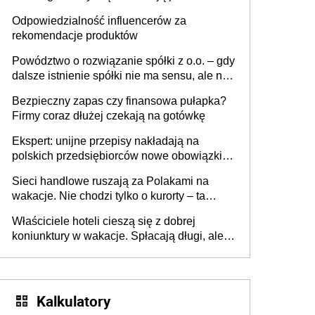
tygodniach?
Odpowiedzialność influencerów za
rekomendacje produktów
Powództwo o rozwiązanie spółki z o.o. – gdy
dalsze istnienie spółki nie ma sensu, ale nie
wszyscy wspólnicy są tego zdania
Bezpieczny zapas czy finansowa pułapka?
Firmy coraz dłużej czekają na gotówkę
Ekspert: unijne przepisy nakładają na
polskich przedsiębiorców nowe obowiązki w
zakresie opakowań
Sieci handlowe ruszają za Polakami na
wakacje. Nie chodzi tylko o kurorty – ta
walka o portfele klientów dzieje się także
Właściciele hoteli cieszą się z dobrej
tam, gdzie wielu spędzi urlop po cichu
koniunktury w wakacje. Spłacają długi, ale
już martwią się, co będzie jesienią
Kalkulatory