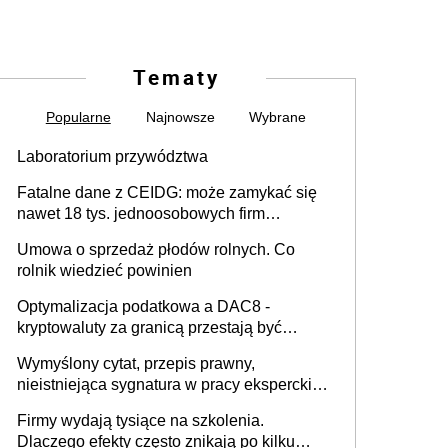
Tematy
Popularne
Najnowsze
Wybrane
Laboratorium przywództwa
Fatalne dane z CEIDG: może zamykać się
nawet 18 tys. jednoosobowych firm
miesięcznie
Umowa o sprzedaż płodów rolnych. Co
rolnik wiedzieć powinien
Optymalizacja podatkowa a DAC8 -
kryptowaluty za granicą przestają być
niewidoczne. I co dalej?
Wymyślony cytat, przepis prawny,
nieistniejąca sygnatura w pracy eksperckiej -
sam zakup ChatGPT to nie wdrożenie AI w
Firmy wydają tysiące na szkolenia.
firmie
Dlaczego efekty często znikają po kilku