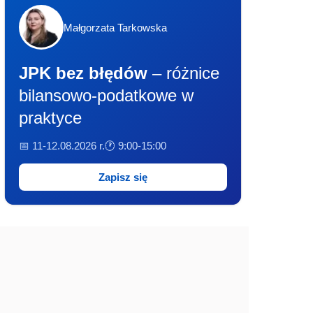
Małgorzata Tarkowska
JPK bez błędów
– różnice
bilansowo-podatkowe w
praktyce
📅 11-12.08.2026 r.
🕐 9:00-15:00
Zapisz się