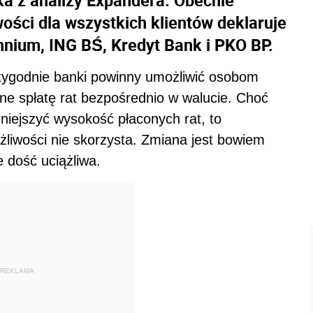
ka z analizy Expandera. Obecnie
ości dla wszystkich klientów deklaruje
nnium, ING BŚ, Kredyt Bank i PKO BP.
y tygodnie banki powinny umożliwić osobom
ne spłatę rat bezpośrednio w walucie. Choć
niejszyć wysokość płaconych rat, to
żliwości nie skorzysta. Zmiana jest bowiem
 dość uciążliwa.
REKLAMA