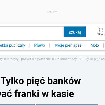
REKLAMA
Sklep
ektor publiczny
Prawo
Twoje pieniądze
Moto
»
»
ty
Kredyty i pożyczki hipoteczne
Rekomendacja S II: Tylko pięć b
 Tylko pięć banków
ć franki w kasie