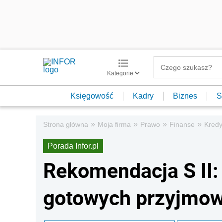
Kategorie
Księgowość
Kadry
Biznes
S
»
»
»
»
Strona główna
Moja firma
Prawo
Finanse
Kredy
Porada Infor.pl
Rekomendacja S II:
gotowych przyjmowa