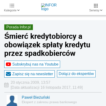
Kategorie
Serwisy
Porada Infor.pl
Śmierć kredytobiorcy a
obowiązek spłaty kredytu
przez spadkobierców
Subskrybuj nas na Youtube
Dołącz do ekspertów
Zapisz się na newsletter
20 stycznia 2009, 13:57
[Data aktualizacji 16 listopada 2017, 11:49]
Paweł Bieżuński
Ekspert z zakresu prawa bankowego