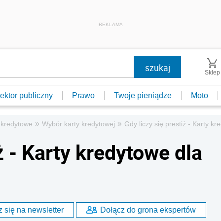
REKLAMA
Sklep
ektor publiczny
Prawo
Twoje pieniądze
Moto
»
»
 kredytowe
Wybór karty kredytowej
Gdy liczy się prestiż - Karty k
ż - Karty kredytowe dla
 się na newsletter
Dołącz do grona ekspertów