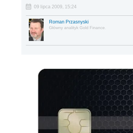
09 lipca 2009, 15:24
Roman Przasnyski
Główny analityk Gold Finance.