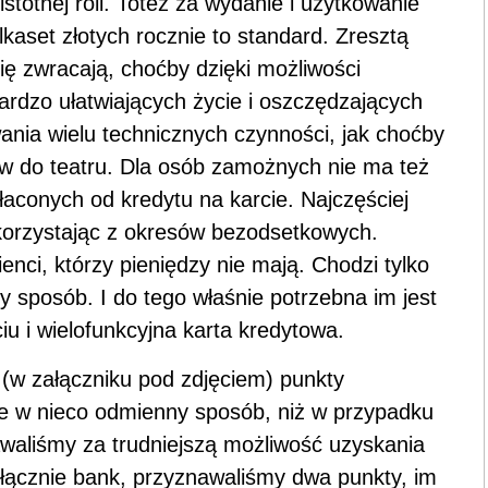
istotnej roli. Toteż za wydanie i użytkowanie
lkaset złotych rocznie to standard. Zresztą
ię zwracają, choćby dzięki możliwości
ardzo ułatwiających życie i oszczędzających
ania wielu technicznych czynności, jak choćby
tów do teatru. Dla osób zamożnych nie ma też
aconych od kredytu na karcie. Najczęściej
 korzystając z okresów bezodsetkowych.
ienci, którzy pieniędzy nie mają. Chodzi tylko
y sposób. I do tego właśnie potrzebna im jest
iu i wielofunkcyjna karta kredytowa.
(w załączniku pod zdjęciem) punkty
 w nieco odmienny sposób, niż w przypadku
waliśmy za trudniejszą możliwość uzyskania
 wyłącznie bank, przyznawaliśmy dwa punkty, im