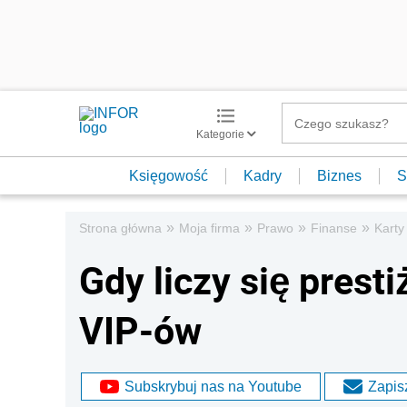
Kategorie
Księgowość
Kadry
Biznes
S
»
»
»
»
Strona główna
Moja firma
Prawo
Finanse
Karty
Gdy liczy się presti
VIP-ów
Subskrybuj nas na Youtube
Zapisz