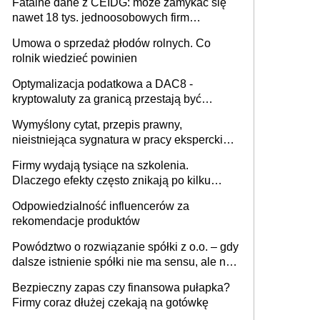
Fatalne dane z CEIDG: może zamykać się
nawet 18 tys. jednoosobowych firm
miesięcznie
Umowa o sprzedaż płodów rolnych. Co
rolnik wiedzieć powinien
Optymalizacja podatkowa a DAC8 -
kryptowaluty za granicą przestają być
niewidoczne. I co dalej?
Wymyślony cytat, przepis prawny,
nieistniejąca sygnatura w pracy eksperckiej -
sam zakup ChatGPT to nie wdrożenie AI w
Firmy wydają tysiące na szkolenia.
firmie
Dlaczego efekty często znikają po kilku
tygodniach?
Odpowiedzialność influencerów za
rekomendacje produktów
Powództwo o rozwiązanie spółki z o.o. – gdy
dalsze istnienie spółki nie ma sensu, ale nie
wszyscy wspólnicy są tego zdania
Bezpieczny zapas czy finansowa pułapka?
Firmy coraz dłużej czekają na gotówkę