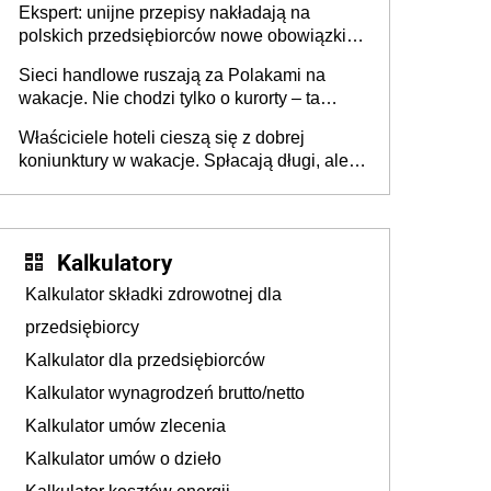
Ekspert: unijne przepisy nakładają na
polskich przedsiębiorców nowe obowiązki w
zakresie opakowań
Sieci handlowe ruszają za Polakami na
wakacje. Nie chodzi tylko o kurorty – ta
walka o portfele klientów dzieje się także
Właściciele hoteli cieszą się z dobrej
tam, gdzie wielu spędzi urlop po cichu
koniunktury w wakacje. Spłacają długi, ale
już martwią się, co będzie jesienią
Kalkulatory
Kalkulator składki zdrowotnej dla
przedsiębiorcy
Kalkulator dla przedsiębiorców
Kalkulator wynagrodzeń brutto/netto
Kalkulator umów zlecenia
Kalkulator umów o dzieło