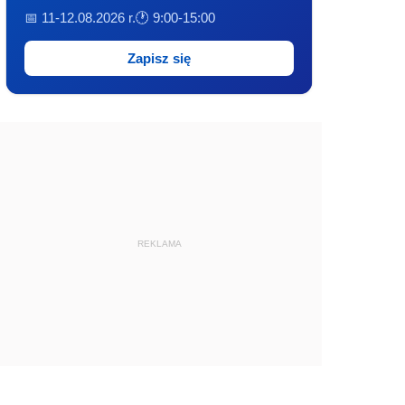
📅 11-12.08.2026 r.
🕐 9:00-15:00
Zapisz się
REKLAMA