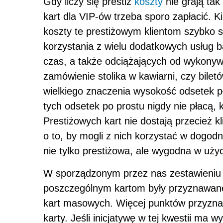
Gdy liczy się prestiż
koszty
nie grają tak 
kart dla VIP-ów trzeba sporo zapłacić. Ki
koszty te prestiżowym klientom szybko s
korzystania z wielu dodatkowych usług b
czas, a także odciążających od wykonyw
zamówienie stolika w kawiarni, czy bile
wielkiego znaczenia wysokość odsetek pł
tych odsetek po prostu nigdy nie płacą,
Prestiżowych kart nie dostają przecież kl
o to, by mogli z nich korzystać w dogodn
nie tylko prestiżowa, ale wygodna w użyc
W sporządzonym przez nas zestawieniu 
poszczególnym kartom były przyznawane
kart masowych. Więcej punktów przyzna
karty. Jeśli inicjatywę w tej kwestii ma