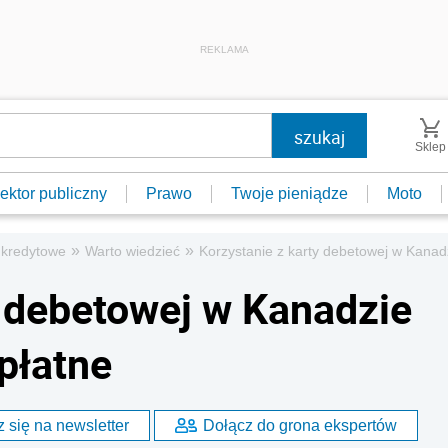
REKLAMA
Sklep
ektor publiczny
Prawo
Twoje pieniądze
Moto
»
»
 kredytowe
Warto wiedzieć
Korzystanie z karty debetowej w Kanadz
y debetowej w Kanadzie
płatne
 się na newsletter
Dołącz do grona ekspertów