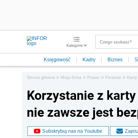
Kategorie
Księgowość
Kadry
Biznes
S
»
»
»
»
Strona główna
Moja firma
Prawo
Finanse
Karty
Korzystanie z kart
nie zawsze jest bez
Subskrybuj nas na Youtube
Zapisz