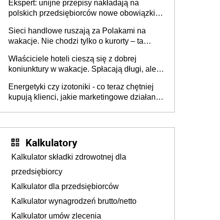
Ekspert: unijne przepisy nakładają na
polskich przedsiębiorców nowe obowiązki w
zakresie opakowań
Sieci handlowe ruszają za Polakami na
wakacje. Nie chodzi tylko o kurorty – ta
walka o portfele klientów dzieje się także
Właściciele hoteli cieszą się z dobrej
tam, gdzie wielu spędzi urlop po cichu
koniunktury w wakacje. Spłacają długi, ale
już martwią się, co będzie jesienią
Energetyki czy izotoniki - co teraz chętniej
kupują klienci, jakie marketingowe działania
podejmują sklepy
Kalkulatory
Kalkulator składki zdrowotnej dla
przedsiębiorcy
Kalkulator dla przedsiębiorców
Kalkulator wynagrodzeń brutto/netto
Kalkulator umów zlecenia