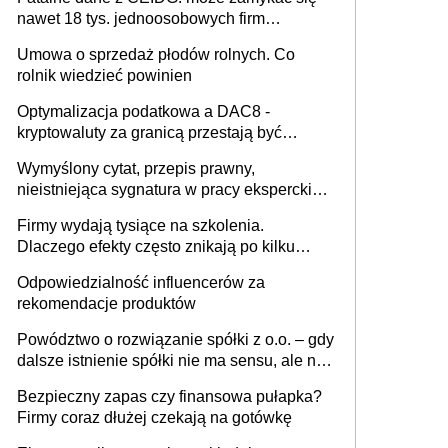
nawet 18 tys. jednoosobowych firm
miesięcznie
Umowa o sprzedaż płodów rolnych. Co
rolnik wiedzieć powinien
Optymalizacja podatkowa a DAC8 -
kryptowaluty za granicą przestają być
niewidoczne. I co dalej?
Wymyślony cytat, przepis prawny,
nieistniejąca sygnatura w pracy eksperckiej -
sam zakup ChatGPT to nie wdrożenie AI w
Firmy wydają tysiące na szkolenia.
firmie
Dlaczego efekty często znikają po kilku
tygodniach?
Odpowiedzialność influencerów za
rekomendacje produktów
Powództwo o rozwiązanie spółki z o.o. – gdy
dalsze istnienie spółki nie ma sensu, ale nie
wszyscy wspólnicy są tego zdania
Bezpieczny zapas czy finansowa pułapka?
Firmy coraz dłużej czekają na gotówkę