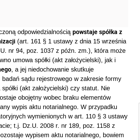
powstaje spółka z
czoną odpowiedzialnością
izacji
(art. 161 § 1 ustawy z dnia 15 września
U. nr 94, poz. 1037 z późn. zm.), która może
o umowa spółki (akt założycielski), jak i
nego
, a jej niedochowanie skutkuje
 badań sądu rejestrowego w zakresie formy
półki (akt założycielski) czy statut. Nie
ozostaje obojętny wobec braku elementów
adany wypis aktu notarialnego. W przypadku
atoryjnych wymienionych w art. 110 § 3 ustawy
cie; t.j. Dz.U. 2008 r. nr 189, poz. 1158 z
ozostaje wypisem aktu notarialnego, bowiem