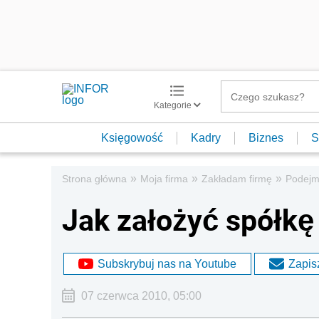
Kategorie
Księgowość
Kadry
Biznes
S
»
»
»
Strona główna
Moja firma
Zakładam firmę
Podejm
Jak założyć spółkę 
Subskrybuj nas na Youtube
Zapisz
07 czerwca 2010, 05:00