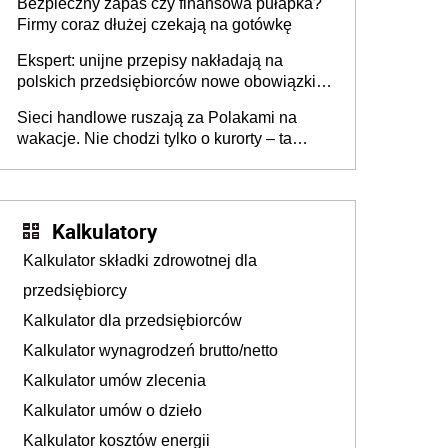
Bezpieczny zapas czy finansowa pułapka?
Firmy coraz dłużej czekają na gotówkę
Ekspert: unijne przepisy nakładają na
polskich przedsiębiorców nowe obowiązki w
zakresie opakowań
Sieci handlowe ruszają za Polakami na
wakacje. Nie chodzi tylko o kurorty – ta
walka o portfele klientów dzieje się także
tam, gdzie wielu spędzi urlop po cichu
Kalkulatory
Kalkulator składki zdrowotnej dla
przedsiębiorcy
Kalkulator dla przedsiębiorców
Kalkulator wynagrodzeń brutto/netto
Kalkulator umów zlecenia
Kalkulator umów o dzieło
Kalkulator kosztów energii