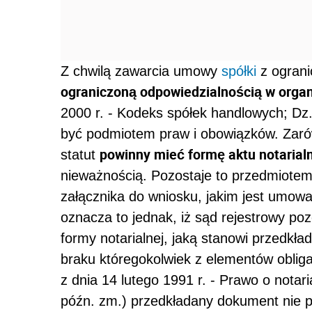
Z chwilą zawarcia umowy
spółki
z ograni
ograniczoną odpowiedzialnością w organ
2000 r. - Kodeks spółek handlowych; Dz.
być podmiotem praw i obowiązków. Zarówn
powinny mieć formę aktu notarial
statut
nieważnością. Pozostaje to przedmiotem
załącznika do wniosku, jakim jest umowa s
oznacza to jednak, iż sąd rejestrowy p
formy notarialnej, jaką stanowi przedkł
braku któregokolwiek z elementów oblig
z dnia 14 lutego 1991 r. - Prawo o notaria
późn. zm.) przedkładany dokument nie p