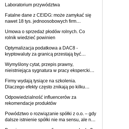
sobie lepiej [GOŚĆ INFOR.PL]
Laboratorium przywództwa
Fatalne dane z CEIDG: może zamykać się
nawet 18 tys. jednoosobowych firm
miesięcznie
Umowa o sprzedaż płodów rolnych. Co
rolnik wiedzieć powinien
Optymalizacja podatkowa a DAC8 -
kryptowaluty za granicą przestają być
niewidoczne. I co dalej?
Wymyślony cytat, przepis prawny,
nieistniejąca sygnatura w pracy eksperckiej -
sam zakup ChatGPT to nie wdrożenie AI w
Firmy wydają tysiące na szkolenia.
firmie
Dlaczego efekty często znikają po kilku
tygodniach?
Odpowiedzialność influencerów za
rekomendacje produktów
Powództwo o rozwiązanie spółki z o.o. – gdy
dalsze istnienie spółki nie ma sensu, ale nie
wszyscy wspólnicy są tego zdania