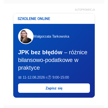
AUTOPROMOCJA
SZKOLENIE ONLINE
Małgorzata Tarkowska
JPK bez błędów
– różnice
bilansowo-podatkowe w
praktyce
📅 11-12.08.2026 r.
🕐 9:00-15:00
Zapisz się