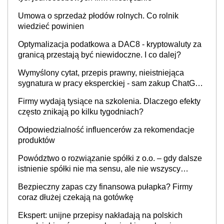
Umowa o sprzedaż płodów rolnych. Co rolnik
wiedzieć powinien
Optymalizacja podatkowa a DAC8 - kryptowaluty za
granicą przestają być niewidoczne. I co dalej?
Wymyślony cytat, przepis prawny, nieistniejąca
sygnatura w pracy eksperckiej - sam zakup ChatGPT
to nie wdrożenie AI w firmie
Firmy wydają tysiące na szkolenia. Dlaczego efekty
często znikają po kilku tygodniach?
Odpowiedzialność influencerów za rekomendacje
produktów
Powództwo o rozwiązanie spółki z o.o. – gdy dalsze
istnienie spółki nie ma sensu, ale nie wszyscy
wspólnicy są tego zdania
Bezpieczny zapas czy finansowa pułapka? Firmy
coraz dłużej czekają na gotówkę
Ekspert: unijne przepisy nakładają na polskich