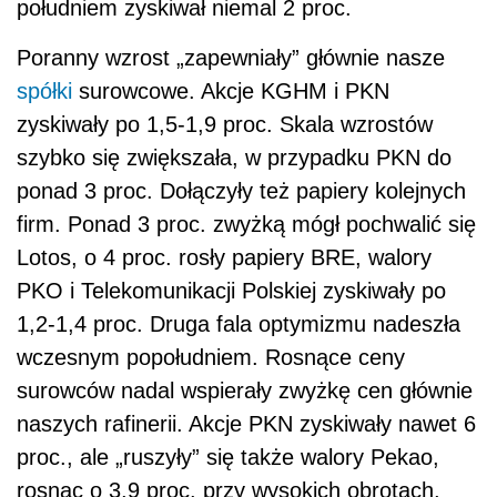
południem zyskiwał niemal 2 proc.
Poranny wzrost „zapewniały” głównie nasze
spółki
surowcowe. Akcje KGHM i PKN
zyskiwały po 1,5-1,9 proc. Skala wzrostów
szybko się zwiększała, w przypadku PKN do
ponad 3 proc. Dołączyły też papiery kolejnych
firm. Ponad 3 proc. zwyżką mógł pochwalić się
Lotos, o 4 proc. rosły papiery BRE, walory
PKO i Telekomunikacji Polskiej zyskiwały po
1,2-1,4 proc. Druga fala optymizmu nadeszła
wczesnym popołudniem. Rosnące ceny
surowców nadal wspierały zwyżkę cen głównie
naszych rafinerii. Akcje PKN zyskiwały nawet 6
proc., ale „ruszyły” się także walory Pekao,
rosnąc o 3,9 proc. przy wysokich obrotach,