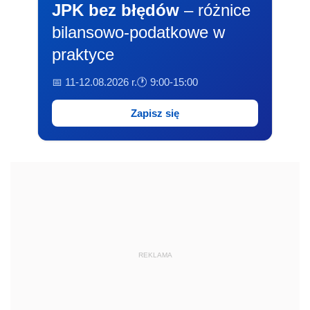
JPK bez błędów
– różnice
bilansowo-podatkowe w
praktyce
📅 11-12.08.2026 r.
🕐 9:00-15:00
Zapisz się
REKLAMA