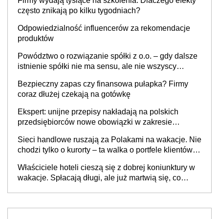
Firmy wydają tysiące na szkolenia. Dlaczego efekty
często znikają po kilku tygodniach?
Odpowiedzialność influencerów za rekomendacje
produktów
Powództwo o rozwiązanie spółki z o.o. – gdy dalsze
istnienie spółki nie ma sensu, ale nie wszyscy
wspólnicy są tego zdania
Bezpieczny zapas czy finansowa pułapka? Firmy
coraz dłużej czekają na gotówkę
Ekspert: unijne przepisy nakładają na polskich
przedsiębiorców nowe obowiązki w zakresie
opakowań
Sieci handlowe ruszają za Polakami na wakacje. Nie
chodzi tylko o kurorty – ta walka o portfele klientów
dzieje się także tam, gdzie wielu spędzi urlop po
Właściciele hoteli cieszą się z dobrej koniunktury w
cichu
wakacje. Spłacają długi, ale już martwią się, co
będzie jesienią